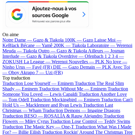
On aime
Notre Dame —
Gazo & Tiakola
100K —
Gazo
Laisse Moi —
KeBlack
Bécane —
Yamê
200K —
Tiakola
Laboratoire —
Werenoi
Meuda —
Tiakola
Outro —
Gazo & Tiakola
Ailleurs —
Josman
Interlude —
Gazo & Tiakola
Overdrive —
Ofenbach
1 2 3 4 —
ZOKUSH
La League —
Werenoi
Nouvelles —
PLK
No love —
Ninho
Urus —
Favé (FR)
DIE —
Gazo
Demain —
PLK
Avec Toi
—
Oboy
Akrapo 7 —
Uzi (FR)
Top traduction
Traduction Lose Yourself —
Eminem
Traduction The Real Slim
Shady —
Eminem
Traduction Without Me —
Eminem
Traduction
Someone You Loved —
Lewis Capaldi
Traduction Another Love
—
Tom Odell
Traduction Mockingbird —
Eminem
Traduction Can't
Hold Us —
Macklemore and Ryan Lewis
Traduction Last
Christmas —
Wham
Traduction Demons —
Imagine Dragons
Traduction BESO —
ROSALÍA & Rauw Alejandro
Traduction
Flowers —
Miley Cyrus
Traduction Lose Control —
Teddy Swims
Traduction The Magic Key —
One-T
Traduction What Was I Made
For? —
Billie Eilish
Traduction Rockin' Around The Christmas Tree