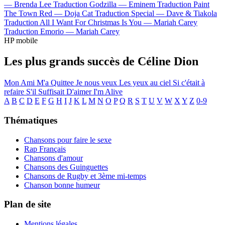
—
Brenda Lee
Traduction Godzilla —
Eminem
Traduction Paint
The Town Red —
Doja Cat
Traduction Special —
Dave & Tiakola
Traduction All I Want For Christmas Is You —
Mariah Carey
Traduction Emorio —
Mariah Carey
HP mobile
Les plus grands succès de Céline Dion
Mon Ami M'a Quittee
Je nous veux
Les yeux au ciel
Si c'était à
refaire
S'il Suffisait D'aimer
I'm Alive
A
B
C
D
E
F
G
H
I
J
K
L
M
N
O
P
Q
R
S
T
U
V
W
X
Y
Z
0-9
Thématiques
Chansons pour faire le sexe
Rap Français
Chansons d'amour
Chansons des Guinguettes
Chansons de Rugby et 3ème mi-temps
Chanson bonne humeur
Plan de site
Mentions légales