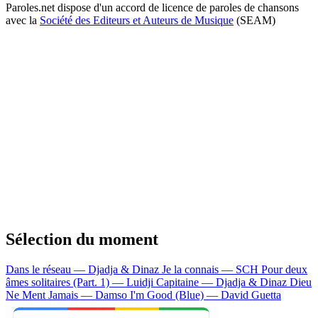
Paroles.net dispose d'un accord de licence de paroles de chansons
avec la
Société des Editeurs et Auteurs de Musique
(SEAM)
Sélection du moment
Dans le réseau — Djadja & Dinaz
Je la connais — SCH
Pour deux
âmes solitaires (Part. 1) — Luidji
Capitaine — Djadja & Dinaz
Dieu
Ne Ment Jamais — Damso
I'm Good (Blue) — David Guetta