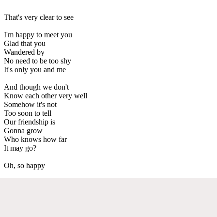
That's very clear to see
I'm happy to meet you
Glad that you
Wandered by
No need to be too shy
It's only you and me
And though we don't
Know each other very well
Somehow it's not
Too soon to tell
Our friendship is
Gonna grow
Who knows how far
It may go?
Oh, so happy