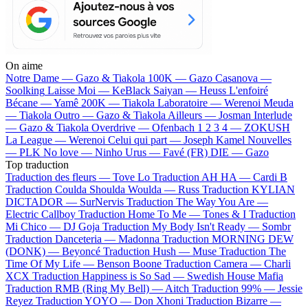
On aime
Notre Dame —
Gazo & Tiakola
100K —
Gazo
Casanova —
Soolking
Laisse Moi —
KeBlack
Saiyan —
Heuss L'enfoiré
Bécane —
Yamê
200K —
Tiakola
Laboratoire —
Werenoi
Meuda
—
Tiakola
Outro —
Gazo & Tiakola
Ailleurs —
Josman
Interlude
—
Gazo & Tiakola
Overdrive —
Ofenbach
1 2 3 4 —
ZOKUSH
La League —
Werenoi
Celui qui part —
Joseph Kamel
Nouvelles
—
PLK
No love —
Ninho
Urus —
Favé (FR)
DIE —
Gazo
Top traduction
Traduction des fleurs —
Tove Lo
Traduction AH HA —
Cardi B
Traduction Coulda Shoulda Woulda —
Russ
Traduction KYLIAN
DICTADOR —
SurNervis
Traduction The Way You Are —
Electric Callboy
Traduction Home To Me —
Tones & I
Traduction
Mi Chico —
DJ Goja
Traduction My Body Isn't Ready —
Sombr
Traduction Danceteria —
Madonna
Traduction MORNING DEW
(DONK) —
Beyoncé
Traduction Hush —
Muse
Traduction The
Time Of My Life —
Benson Boone
Traduction Camera —
Charli
XCX
Traduction Happiness is So Sad —
Swedish House Mafia
Traduction RMB (Ring My Bell) —
Aitch
Traduction 99% —
Jessie
Reyez
Traduction YOYO —
Don Xhoni
Traduction Bizarre —