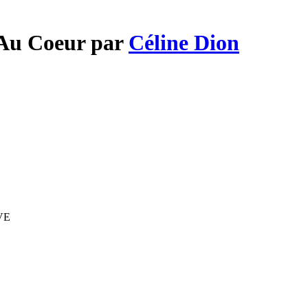
l Au Coeur par
Céline Dion
IVE