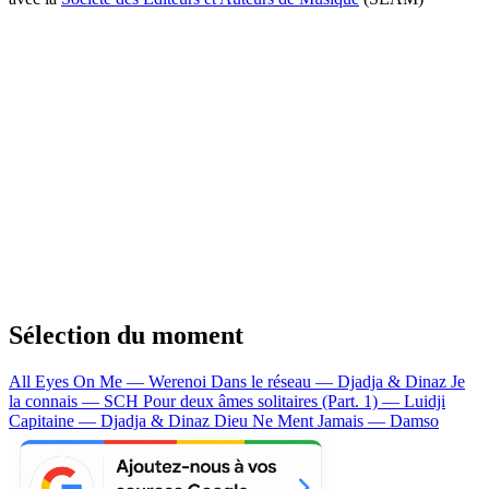
Sélection du moment
All Eyes On Me — Werenoi
Dans le réseau — Djadja & Dinaz
Je
la connais — SCH
Pour deux âmes solitaires (Part. 1) — Luidji
Capitaine — Djadja & Dinaz
Dieu Ne Ment Jamais — Damso