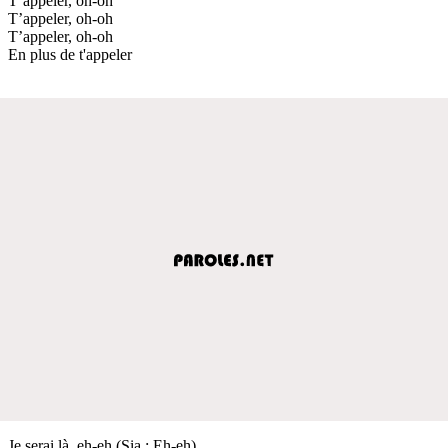
T’appeler, oh-oh
T’appeler, oh-oh
T’appeler, oh-oh
En plus de t'appeler
Je serai là, eh-eh (Sia : Eh-eh)