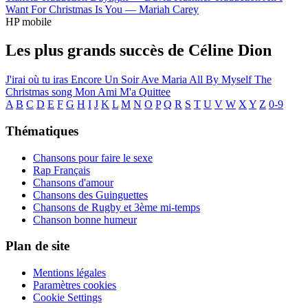
Want For Christmas Is You —
Mariah Carey
HP mobile
Les plus grands succès de Céline Dion
J'irai où tu iras
Encore Un Soir
Ave Maria
All By Myself
The
Christmas song
Mon Ami M'a Quittee
A
B
C
D
E
F
G
H
I
J
K
L
M
N
O
P
Q
R
S
T
U
V
W
X
Y
Z
0-9
Thématiques
Chansons pour faire le sexe
Rap Français
Chansons d'amour
Chansons des Guinguettes
Chansons de Rugby et 3ème mi-temps
Chanson bonne humeur
Plan de site
Mentions légales
Paramètres cookies
Cookie Settings