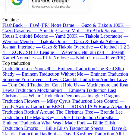
On aime
FlashBack —
Favé (FR)
Notre Dame —
Gazo & Tiakola
100K —
Gazo
Casanova —
Soolking
Laisse Moi —
KeBlack
Saiyan —
Heuss L'enfoiré
Bécane —
Yamê
200K —
Tiakola
Laboratoire —
Werenoi
Meuda —
Tiakola
Outro —
Gazo & Tiakola
Ailleurs —
Josman
Interlude —
Gazo & Tiakola
Overdrive —
Ofenbach
1 2 3
4 —
ZOKUSH
La League —
Werenoi
Celui qui part —
Joseph
Kamel
Nouvelles —
PLK
No love —
Ninho
Urus —
Favé (FR)
Top traduction
Traduction Lose Yourself —
Eminem
Traduction The Real Slim
Shady —
Eminem
Traduction Without Me —
Eminem
Traduction
Someone You Loved —
Lewis Capaldi
Traduction Another Love
—
Tom Odell
Traduction Can't Hold Us —
Macklemore and Ryan
Lewis
Traduction Mockingbird —
Eminem
Traduction Last
Christmas —
Wham
Traduction Demons —
Imagine Dragons
Traduction Flowers —
Miley Cyrus
Traduction Lose Control —
Teddy Swims
Traduction BESO —
ROSALÍA & Rauw Alejandro
Traduction Rockin' Around The Christmas Tree —
Brenda Lee
Traduction The Magic Key —
One-T
Traduction Godzilla —
Eminem
Traduction What Was I Made For? —
Billie Eilish
Traduction Emorio —
Billie Eilish
Traduction Special —
Dave &
Tiakola
Traduction Daylight —
David Kushner
Traduction All I