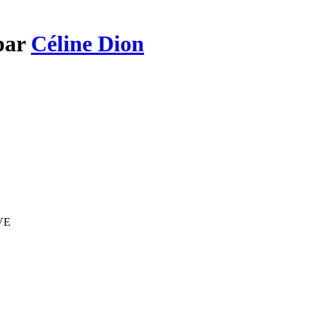
 par
Céline Dion
IVE