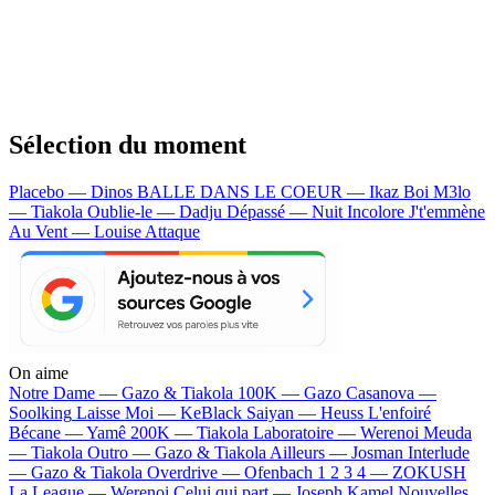
Sélection du moment
Placebo — Dinos
BALLE DANS LE COEUR — Ikaz Boi
M3lo
— Tiakola
Oublie-le — Dadju
Dépassé — Nuit Incolore
J't'emmène
Au Vent — Louise Attaque
On aime
Notre Dame —
Gazo & Tiakola
100K —
Gazo
Casanova —
Soolking
Laisse Moi —
KeBlack
Saiyan —
Heuss L'enfoiré
Bécane —
Yamê
200K —
Tiakola
Laboratoire —
Werenoi
Meuda
—
Tiakola
Outro —
Gazo & Tiakola
Ailleurs —
Josman
Interlude
—
Gazo & Tiakola
Overdrive —
Ofenbach
1 2 3 4 —
ZOKUSH
La League —
Werenoi
Celui qui part —
Joseph Kamel
Nouvelles