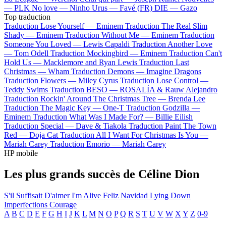
—
PLK
No love —
Ninho
Urus —
Favé (FR)
DIE —
Gazo
Top traduction
Traduction Lose Yourself —
Eminem
Traduction The Real Slim
Shady —
Eminem
Traduction Without Me —
Eminem
Traduction
Someone You Loved —
Lewis Capaldi
Traduction Another Love
—
Tom Odell
Traduction Mockingbird —
Eminem
Traduction Can't
Hold Us —
Macklemore and Ryan Lewis
Traduction Last
Christmas —
Wham
Traduction Demons —
Imagine Dragons
Traduction Flowers —
Miley Cyrus
Traduction Lose Control —
Teddy Swims
Traduction BESO —
ROSALÍA & Rauw Alejandro
Traduction Rockin' Around The Christmas Tree —
Brenda Lee
Traduction The Magic Key —
One-T
Traduction Godzilla —
Eminem
Traduction What Was I Made For? —
Billie Eilish
Traduction Special —
Dave & Tiakola
Traduction Paint The Town
Red —
Doja Cat
Traduction All I Want For Christmas Is You —
Mariah Carey
Traduction Emorio —
Mariah Carey
HP mobile
Les plus grands succès de Céline Dion
S'il Suffisait D'aimer
I'm Alive
Feliz Navidad
Lying Down
Imperfections
Courage
A
B
C
D
E
F
G
H
I
J
K
L
M
N
O
P
Q
R
S
T
U
V
W
X
Y
Z
0-9