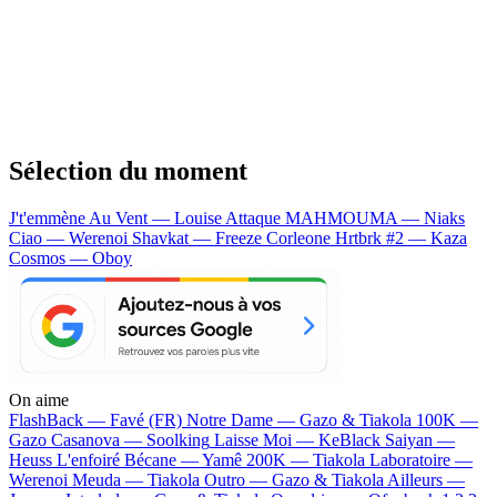
Sélection du moment
J't'emmène Au Vent — Louise Attaque
MAHMOUMA — Niaks
Ciao — Werenoi
Shavkat — Freeze Corleone
Hrtbrk #2 — Kaza
Cosmos — Oboy
On aime
FlashBack —
Favé (FR)
Notre Dame —
Gazo & Tiakola
100K —
Gazo
Casanova —
Soolking
Laisse Moi —
KeBlack
Saiyan —
Heuss L'enfoiré
Bécane —
Yamê
200K —
Tiakola
Laboratoire —
Werenoi
Meuda —
Tiakola
Outro —
Gazo & Tiakola
Ailleurs —