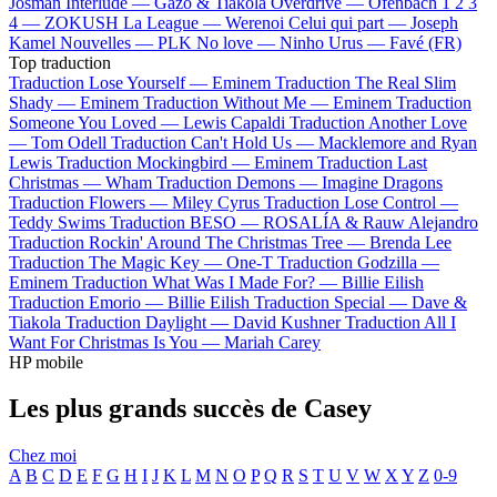
Josman
Interlude —
Gazo & Tiakola
Overdrive —
Ofenbach
1 2 3
4 —
ZOKUSH
La League —
Werenoi
Celui qui part —
Joseph
Kamel
Nouvelles —
PLK
No love —
Ninho
Urus —
Favé (FR)
Top traduction
Traduction Lose Yourself —
Eminem
Traduction The Real Slim
Shady —
Eminem
Traduction Without Me —
Eminem
Traduction
Someone You Loved —
Lewis Capaldi
Traduction Another Love
—
Tom Odell
Traduction Can't Hold Us —
Macklemore and Ryan
Lewis
Traduction Mockingbird —
Eminem
Traduction Last
Christmas —
Wham
Traduction Demons —
Imagine Dragons
Traduction Flowers —
Miley Cyrus
Traduction Lose Control —
Teddy Swims
Traduction BESO —
ROSALÍA & Rauw Alejandro
Traduction Rockin' Around The Christmas Tree —
Brenda Lee
Traduction The Magic Key —
One-T
Traduction Godzilla —
Eminem
Traduction What Was I Made For? —
Billie Eilish
Traduction Emorio —
Billie Eilish
Traduction Special —
Dave &
Tiakola
Traduction Daylight —
David Kushner
Traduction All I
Want For Christmas Is You —
Mariah Carey
HP mobile
Les plus grands succès de Casey
Chez moi
A
B
C
D
E
F
G
H
I
J
K
L
M
N
O
P
Q
R
S
T
U
V
W
X
Y
Z
0-9