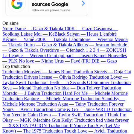
On aime
Notre Dame —
Gazo & Tiakola
100K —
Gazo
Casanova —
Soolking
Laisse Moi —
KeBlack
Saiyan —
Heuss L'enfoiré
Bécane —
Yamê
200K —
Tiakola
Laboratoire —
Werenoi
Meuda
—
Tiakola
Outro —
Gazo & Tiakola
Ailleurs —
Josman
Interlude
—
Gazo & Tiakola
Overdrive —
Ofenbach
1 2 3 4 —
ZOKUSH
La League —
Werenoi
Celui qui part —
Joseph Kamel
Nouvelles
—
PLK
No love —
Ninho
Urus —
Favé (FR)
DIE —
Gazo
Top traduction
Traduction Monsters —
James Blunt
Traduction Streets —
Doja Cat
Traduction Drivers license —
Olivia Rodrigo
Traduction Lover —
Taylor Swift
Traduction Teeth —
5 Seconds Of Summer
Traduction
Seya —
Morad
Traduction No Idea —
Don Toliver
Traduction
Morado —
J Balvin
Traduction Hard For Me —
Michele Morrone
Traduction Rapture —
Michele Morrone
Traduction Stand By —
Michele Morrone
Traduction Agua —
Tainy
Traduction Forever
Yours —
Avicii
Traduction Come & Go —
Juice WRLD
Traduction
You Need to Calm Down —
Taylor Swift
Traduction I Think I’m
Okay —
MGK (Machine Gun Kelly)
Traduction bad vibes forever
—
XXXTENTACION
Traduction If You're Too Shy (Let Me
Know) —
The 1975
Traduction Tough Love —
Avicii
Traduction