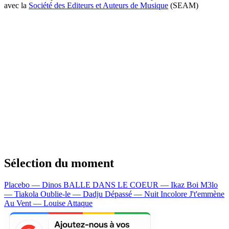
avec la
Société des Editeurs et Auteurs de Musique
(SEAM)
Sélection du moment
Placebo — Dinos
BALLE DANS LE COEUR — Ikaz Boi
M3lo
— Tiakola
Oublie-le — Dadju
Dépassé — Nuit Incolore
J't'emmène
Au Vent — Louise Attaque