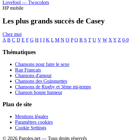
Lovefool —
Twocolors
HP mobile
Les plus grands succès de Casey
Chez moi
A
B
C
D
E
F
G
H
I
J
K
L
M
N
O
P
Q
R
S
T
U
V
W
X
Y
Z
0-9
Thématiques
Chansons pour faire le sexe
Rap Français
Chansons d'amour
Chansons des Guinguettes
Chansons de Rugby et 3ème mi-temps
Chanson bonne humeur
Plan de site
Mentions légales
Paramètres cookies
Cookie Settings
© 2026 Paroles.net — Tous droits réservés