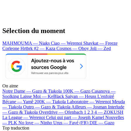
Sélection du moment
MAHMOUMA — Niaks
Ciao — Werenoi
Shavkat — Freeze
Corleone
Hrtbrk #2 — Kaza
Cosmos — Oboy
Joli — Zed
On aime
Notre Dame —
Gazo & Tiakola
100K —
Gazo
Casanova —
Soolking
Laisse Moi —
KeBlack
Saiyan —
Heuss L'enfoiré
Bécane —
Yamê
200K —
Tiakola
Laboratoire —
Werenoi
Meuda
—
Tiakola
Outro —
Gazo & Tiakola
Ailleurs —
Josman
Interlude
—
Gazo & Tiakola
Overdrive —
Ofenbach
1 2 3 4 —
ZOKUSH
La League —
Werenoi
Celui qui part —
Joseph Kamel
Nouvelles
—
PLK
No love —
Ninho
Urus —
Favé (FR)
DIE —
Gazo
Top traduction