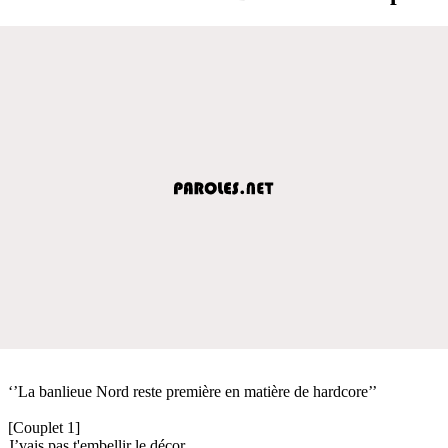
‘’La banlieue Nord reste première en matière de hardcore’’
[Couplet 1]
J’vais pas t'embellir le décor