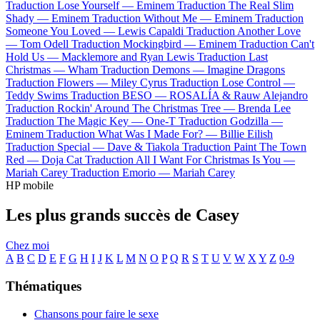
Traduction Lose Yourself —
Eminem
Traduction The Real Slim
Shady —
Eminem
Traduction Without Me —
Eminem
Traduction
Someone You Loved —
Lewis Capaldi
Traduction Another Love
—
Tom Odell
Traduction Mockingbird —
Eminem
Traduction Can't
Hold Us —
Macklemore and Ryan Lewis
Traduction Last
Christmas —
Wham
Traduction Demons —
Imagine Dragons
Traduction Flowers —
Miley Cyrus
Traduction Lose Control —
Teddy Swims
Traduction BESO —
ROSALÍA & Rauw Alejandro
Traduction Rockin' Around The Christmas Tree —
Brenda Lee
Traduction The Magic Key —
One-T
Traduction Godzilla —
Eminem
Traduction What Was I Made For? —
Billie Eilish
Traduction Special —
Dave & Tiakola
Traduction Paint The Town
Red —
Doja Cat
Traduction All I Want For Christmas Is You —
Mariah Carey
Traduction Emorio —
Mariah Carey
HP mobile
Les plus grands succès de Casey
Chez moi
A
B
C
D
E
F
G
H
I
J
K
L
M
N
O
P
Q
R
S
T
U
V
W
X
Y
Z
0-9
Thématiques
Chansons pour faire le sexe