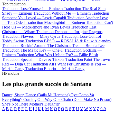
Top traduction
Traduction Lose Yourself —
Eminem
Traduction The Real Slim
Shady —
Eminem
Traduction Without Me —
Eminem
Traduction
Someone You Loved —
Lewis Capaldi
Traduction Another Love
—
Tom Odell
Traduction Mockingbird —
Eminem
Traduction Can't
Hold Us —
Macklemore and Ryan Lewis
Traduction Last
Christmas —
Wham
Traduction Demons —
Imagine Dragons
Traduction Flowers —
Miley Cyrus
Traduction Lose Control —
Teddy Swims
Traduction BESO —
ROSALÍA & Rauw Alejandro
Traduction Rockin' Around The Christmas Tree —
Brenda Lee
Traduction The Magic Key —
One-T
Traduction Godzilla —
Eminem
Traduction What Was I Made For? —
Billie Eilish
Traduction Special —
Dave & Tiakola
Traduction Paint The Town
Red —
Doja Cat
Traduction All I Want For Christmas Is You —
Mariah Carey
Traduction Emorio —
Mariah Carey
HP mobile
Les plus grands succès de Santana
Dance, Sister, Dance (Baila Mi Hermana)
Oye Como Va
Everything's Coming Our Way
One Chain (Don't Make No Prison)
She's Not There
Mother's Daughter
A
B
C
D
E
F
G
H
I
J
K
L
M
N
O
P
Q
R
S
T
U
V
W
X
Y
Z
0-9