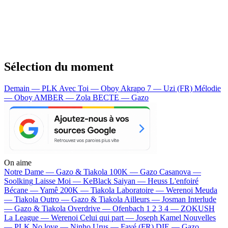
Sélection du moment
Demain — PLK
Avec Toi — Oboy
Akrapo 7 — Uzi (FR)
Mélodie
— Oboy
AMBER — Zola
BECTE — Gazo
On aime
Notre Dame —
Gazo & Tiakola
100K —
Gazo
Casanova —
Soolking
Laisse Moi —
KeBlack
Saiyan —
Heuss L'enfoiré
Bécane —
Yamê
200K —
Tiakola
Laboratoire —
Werenoi
Meuda
—
Tiakola
Outro —
Gazo & Tiakola
Ailleurs —
Josman
Interlude
—
Gazo & Tiakola
Overdrive —
Ofenbach
1 2 3 4 —
ZOKUSH
La League —
Werenoi
Celui qui part —
Joseph Kamel
Nouvelles
—
PLK
No love —
Ninho
Urus —
Favé (FR)
DIE —
Gazo