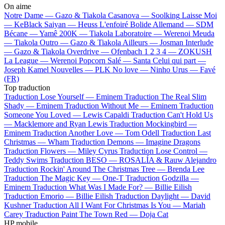
On aime
Notre Dame —
Gazo & Tiakola
Casanova —
Soolking
Laisse Moi
—
KeBlack
Saiyan —
Heuss L'enfoiré
Bolide Allemand —
SDM
Bécane —
Yamê
200K —
Tiakola
Laboratoire —
Werenoi
Meuda
—
Tiakola
Outro —
Gazo & Tiakola
Ailleurs —
Josman
Interlude
—
Gazo & Tiakola
Overdrive —
Ofenbach
1 2 3 4 —
ZOKUSH
La League —
Werenoi
Popcorn Salé —
Santa
Celui qui part —
Joseph Kamel
Nouvelles —
PLK
No love —
Ninho
Urus —
Favé
(FR)
Top traduction
Traduction Lose Yourself —
Eminem
Traduction The Real Slim
Shady —
Eminem
Traduction Without Me —
Eminem
Traduction
Someone You Loved —
Lewis Capaldi
Traduction Can't Hold Us
—
Macklemore and Ryan Lewis
Traduction Mockingbird —
Eminem
Traduction Another Love —
Tom Odell
Traduction Last
Christmas —
Wham
Traduction Demons —
Imagine Dragons
Traduction Flowers —
Miley Cyrus
Traduction Lose Control —
Teddy Swims
Traduction BESO —
ROSALÍA & Rauw Alejandro
Traduction Rockin' Around The Christmas Tree —
Brenda Lee
Traduction The Magic Key —
One-T
Traduction Godzilla —
Eminem
Traduction What Was I Made For? —
Billie Eilish
Traduction Emorio —
Billie Eilish
Traduction Daylight —
David
Kushner
Traduction All I Want For Christmas Is You —
Mariah
Carey
Traduction Paint The Town Red —
Doja Cat
HP mobile