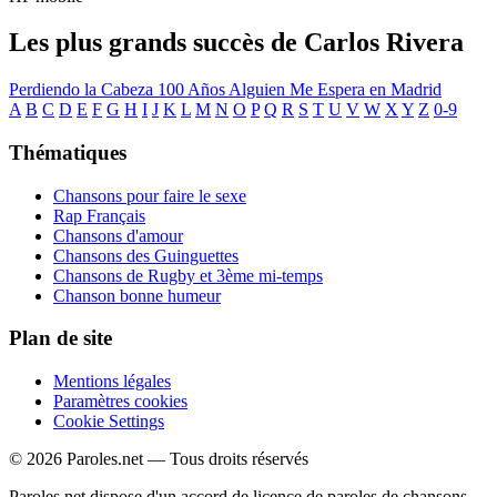
Les plus grands succès de Carlos Rivera
Perdiendo la Cabeza
100 Años
Alguien Me Espera en Madrid
A
B
C
D
E
F
G
H
I
J
K
L
M
N
O
P
Q
R
S
T
U
V
W
X
Y
Z
0-9
Thématiques
Chansons pour faire le sexe
Rap Français
Chansons d'amour
Chansons des Guinguettes
Chansons de Rugby et 3ème mi-temps
Chanson bonne humeur
Plan de site
Mentions légales
Paramètres cookies
Cookie Settings
© 2026 Paroles.net — Tous droits réservés
Paroles.net dispose d'un accord de licence de paroles de chansons