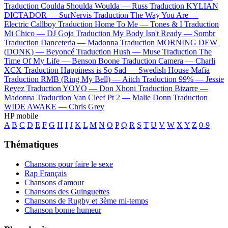
Traduction Coulda Shoulda Woulda —
Russ
Traduction KYLIAN
DICTADOR —
SurNervis
Traduction The Way You Are —
Electric Callboy
Traduction Home To Me —
Tones & I
Traduction
Mi Chico —
DJ Goja
Traduction My Body Isn't Ready —
Sombr
Traduction Danceteria —
Madonna
Traduction MORNING DEW
(DONK) —
Beyoncé
Traduction Hush —
Muse
Traduction The
Time Of My Life —
Benson Boone
Traduction Camera —
Charli
XCX
Traduction Happiness is So Sad —
Swedish House Mafia
Traduction RMB (Ring My Bell) —
Aitch
Traduction 99% —
Jessie
Reyez
Traduction YOYO —
Don Xhoni
Traduction Bizarre —
Madonna
Traduction Van Cleef Pt 2 —
Malie Donn
Traduction
WIDE AWAKE —
Chris Grey
HP mobile
A
B
C
D
E
F
G
H
I
J
K
L
M
N
O
P
Q
R
S
T
U
V
W
X
Y
Z
0-9
Thématiques
Chansons pour faire le sexe
Rap Français
Chansons d'amour
Chansons des Guinguettes
Chansons de Rugby et 3ème mi-temps
Chanson bonne humeur