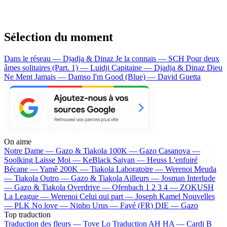
Sélection du moment
Dans le réseau — Djadja & Dinaz
Je la connais — SCH
Pour deux
âmes solitaires (Part. 1) — Luidji
Capitaine — Djadja & Dinaz
Dieu
Ne Ment Jamais — Damso
I'm Good (Blue) — David Guetta
On aime
Notre Dame —
Gazo & Tiakola
100K —
Gazo
Casanova —
Soolking
Laisse Moi —
KeBlack
Saiyan —
Heuss L'enfoiré
Bécane —
Yamê
200K —
Tiakola
Laboratoire —
Werenoi
Meuda
—
Tiakola
Outro —
Gazo & Tiakola
Ailleurs —
Josman
Interlude
—
Gazo & Tiakola
Overdrive —
Ofenbach
1 2 3 4 —
ZOKUSH
La League —
Werenoi
Celui qui part —
Joseph Kamel
Nouvelles
—
PLK
No love —
Ninho
Urus —
Favé (FR)
DIE —
Gazo
Top traduction
Traduction des fleurs —
Tove Lo
Traduction AH HA —
Cardi B