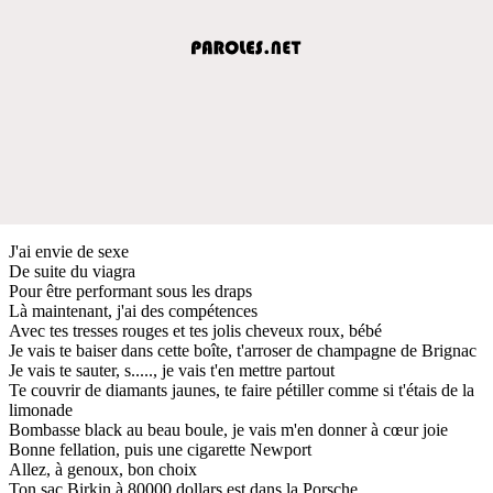
J'ai envie de sexe
De suite du viagra
Pour être performant sous les draps
Là maintenant, j'ai des compétences
Avec tes tresses rouges et tes jolis cheveux roux, bébé
Je vais te baiser dans cette boîte, t'arroser de champagne de Brignac
Je vais te sauter, s....., je vais t'en mettre partout
Te couvrir de diamants jaunes, te faire pétiller comme si t'étais de la
limonade
Bombasse black au beau boule, je vais m'en donner à cœur joie
Bonne fellation, puis une cigarette Newport
Allez, à genoux, bon choix
Ton sac Birkin à 80000 dollars est dans la Porsche