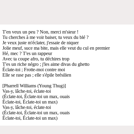
T'en veux un peu ? Non, merci m'sieur !
Tu cherches à me voir baiser, tu veux du blé ?
Je veux juste m'éclater, j'essaie de niquer
Jolie meuf, suce ma bite, mais elle veut du cul en premier
Hé, mec ? T'es un rappeur
Avec ta coupe afro, tu déchires trop
T'es un riche négro ; j'les aime divas du ghetto
Éclate-toi ; Frotte-moi contre moi
Elle se rase pas ; elle s'épile brésilien
[Pharrell Williams (Young Thug)]
Vas-y, lâche-toi, éclate-toi
(Éclate-toi, Éclate-toi un max, ouais
Éclate-toi, Éclate-toi un max)
Vas-y, lâche-toi, éclate-toi
(Éclate-toi, Éclate-toi un max, ouais
Éclate-toi, Éclate-toi un max)