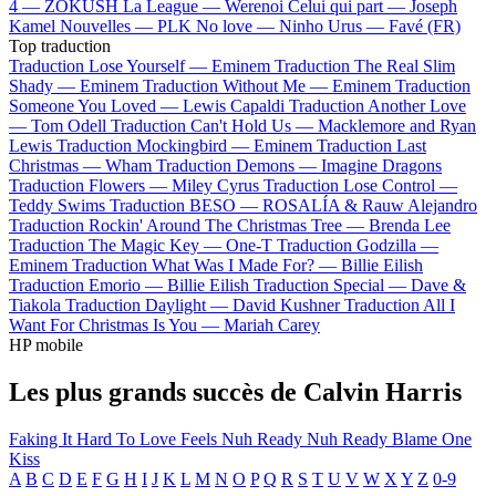
4 —
ZOKUSH
La League —
Werenoi
Celui qui part —
Joseph
Kamel
Nouvelles —
PLK
No love —
Ninho
Urus —
Favé (FR)
Top traduction
Traduction Lose Yourself —
Eminem
Traduction The Real Slim
Shady —
Eminem
Traduction Without Me —
Eminem
Traduction
Someone You Loved —
Lewis Capaldi
Traduction Another Love
—
Tom Odell
Traduction Can't Hold Us —
Macklemore and Ryan
Lewis
Traduction Mockingbird —
Eminem
Traduction Last
Christmas —
Wham
Traduction Demons —
Imagine Dragons
Traduction Flowers —
Miley Cyrus
Traduction Lose Control —
Teddy Swims
Traduction BESO —
ROSALÍA & Rauw Alejandro
Traduction Rockin' Around The Christmas Tree —
Brenda Lee
Traduction The Magic Key —
One-T
Traduction Godzilla —
Eminem
Traduction What Was I Made For? —
Billie Eilish
Traduction Emorio —
Billie Eilish
Traduction Special —
Dave &
Tiakola
Traduction Daylight —
David Kushner
Traduction All I
Want For Christmas Is You —
Mariah Carey
HP mobile
Les plus grands succès de Calvin Harris
Faking It
Hard To Love
Feels
Nuh Ready Nuh Ready
Blame
One
Kiss
A
B
C
D
E
F
G
H
I
J
K
L
M
N
O
P
Q
R
S
T
U
V
W
X
Y
Z
0-9