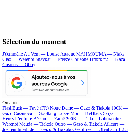
Sélection du moment
J't'emmène Au Vent — Louise Attaque
MAHMOUMA — Niaks
Ciao — Werenoi
Shavkat — Freeze Corleone
Hrtbrk #2 — Kaza
Cosmos — Oboy
On aime
FlashBack —
Favé (FR)
Notre Dame —
Gazo & Tiakola
100K —
Gazo
Casanova —
Soolking
Laisse Moi —
KeBlack
Saiyan —
Heuss L'enfoiré
Bécane —
Yamê
200K —
Tiakola
Laboratoire —
Werenoi
Meuda —
Tiakola
Outro —
Gazo & Tiakola
Ailleurs —
Josman
Interlude —
Gazo & Tiakola
Overdrive —
Ofenbach
1 2 3