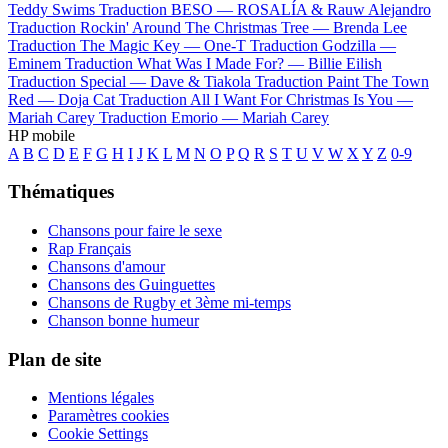
Teddy Swims
Traduction BESO —
ROSALÍA & Rauw Alejandro
Traduction Rockin' Around The Christmas Tree —
Brenda Lee
Traduction The Magic Key —
One-T
Traduction Godzilla —
Eminem
Traduction What Was I Made For? —
Billie Eilish
Traduction Special —
Dave & Tiakola
Traduction Paint The Town
Red —
Doja Cat
Traduction All I Want For Christmas Is You —
Mariah Carey
Traduction Emorio —
Mariah Carey
HP mobile
A
B
C
D
E
F
G
H
I
J
K
L
M
N
O
P
Q
R
S
T
U
V
W
X
Y
Z
0-9
Thématiques
Chansons pour faire le sexe
Rap Français
Chansons d'amour
Chansons des Guinguettes
Chansons de Rugby et 3ème mi-temps
Chanson bonne humeur
Plan de site
Mentions légales
Paramètres cookies
Cookie Settings