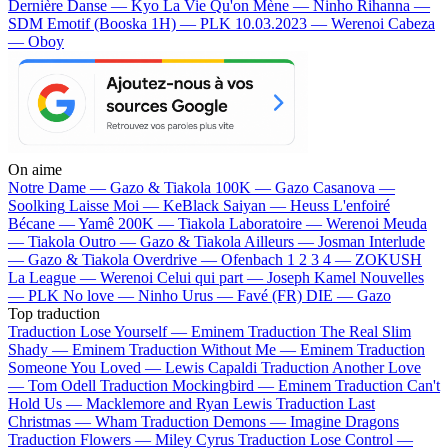
Dernière Danse — Kyo
La Vie Qu'on Mène — Ninho
Rihanna —
SDM
Emotif (Booska 1H) — PLK
10.03.2023 — Werenoi
Cabeza
— Oboy
On aime
Notre Dame —
Gazo & Tiakola
100K —
Gazo
Casanova —
Soolking
Laisse Moi —
KeBlack
Saiyan —
Heuss L'enfoiré
Bécane —
Yamê
200K —
Tiakola
Laboratoire —
Werenoi
Meuda
—
Tiakola
Outro —
Gazo & Tiakola
Ailleurs —
Josman
Interlude
—
Gazo & Tiakola
Overdrive —
Ofenbach
1 2 3 4 —
ZOKUSH
La League —
Werenoi
Celui qui part —
Joseph Kamel
Nouvelles
—
PLK
No love —
Ninho
Urus —
Favé (FR)
DIE —
Gazo
Top traduction
Traduction Lose Yourself —
Eminem
Traduction The Real Slim
Shady —
Eminem
Traduction Without Me —
Eminem
Traduction
Someone You Loved —
Lewis Capaldi
Traduction Another Love
—
Tom Odell
Traduction Mockingbird —
Eminem
Traduction Can't
Hold Us —
Macklemore and Ryan Lewis
Traduction Last
Christmas —
Wham
Traduction Demons —
Imagine Dragons
Traduction Flowers —
Miley Cyrus
Traduction Lose Control —