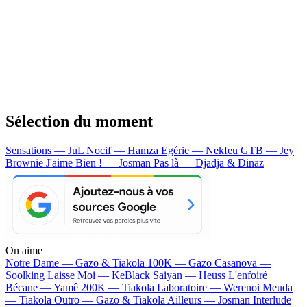
Sélection du moment
Sensations — JuL
Nocif — Hamza
Egérie — Nekfeu
GTB — Jey
Brownie
J'aime Bien ! — Josman
Pas là — Djadja & Dinaz
On aime
Notre Dame —
Gazo & Tiakola
100K —
Gazo
Casanova —
Soolking
Laisse Moi —
KeBlack
Saiyan —
Heuss L'enfoiré
Bécane —
Yamê
200K —
Tiakola
Laboratoire —
Werenoi
Meuda
—
Tiakola
Outro —
Gazo & Tiakola
Ailleurs —
Josman
Interlude