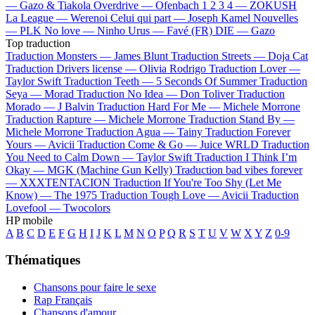
—
Gazo & Tiakola
Overdrive —
Ofenbach
1 2 3 4 —
ZOKUSH
La League —
Werenoi
Celui qui part —
Joseph Kamel
Nouvelles
—
PLK
No love —
Ninho
Urus —
Favé (FR)
DIE —
Gazo
Top traduction
Traduction Monsters —
James Blunt
Traduction Streets —
Doja Cat
Traduction Drivers license —
Olivia Rodrigo
Traduction Lover —
Taylor Swift
Traduction Teeth —
5 Seconds Of Summer
Traduction
Seya —
Morad
Traduction No Idea —
Don Toliver
Traduction
Morado —
J Balvin
Traduction Hard For Me —
Michele Morrone
Traduction Rapture —
Michele Morrone
Traduction Stand By —
Michele Morrone
Traduction Agua —
Tainy
Traduction Forever
Yours —
Avicii
Traduction Come & Go —
Juice WRLD
Traduction
You Need to Calm Down —
Taylor Swift
Traduction I Think I’m
Okay —
MGK (Machine Gun Kelly)
Traduction bad vibes forever
—
XXXTENTACION
Traduction If You're Too Shy (Let Me
Know) —
The 1975
Traduction Tough Love —
Avicii
Traduction
Lovefool —
Twocolors
HP mobile
A
B
C
D
E
F
G
H
I
J
K
L
M
N
O
P
Q
R
S
T
U
V
W
X
Y
Z
0-9
Thématiques
Chansons pour faire le sexe
Rap Français
Chansons d'amour