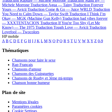
Traduction Rapture —
Michele Morrone
Traduction Stand By —
Michele Morrone
Traduction Agua —
Tainy
Traduction Forever
Yours —
Avicii
Traduction Come & Go —
Juice WRLD
Traduction
You Need to Calm Down —
Taylor Swift
Traduction I Think I’m
Okay —
MGK (Machine Gun Kelly)
Traduction bad vibes forever
—
XXXTENTACION
Traduction If You're Too Shy (Let Me
Know) —
The 1975
Traduction Tough Love —
Avicii
Traduction
Lovefool —
Twocolors
HP mobile
A
B
C
D
E
F
G
H
I
J
K
L
M
N
O
P
Q
R
S
T
U
V
W
X
Y
Z
0-9
Thématiques
Chansons pour faire le sexe
Rap Français
Chansons d'amour
Chansons des Guinguettes
Chansons de Rugby et 3ème mi-temps
Chanson bonne humeur
Plan de site
Mentions légales
Paramètres cookies
Cookie Settings