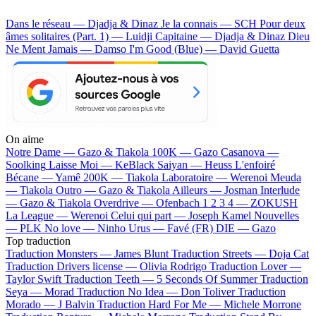
Dans le réseau — Djadja & Dinaz
Je la connais — SCH
Pour deux
âmes solitaires (Part. 1) — Luidji
Capitaine — Djadja & Dinaz
Dieu
Ne Ment Jamais — Damso
I'm Good (Blue) — David Guetta
On aime
Notre Dame —
Gazo & Tiakola
100K —
Gazo
Casanova —
Soolking
Laisse Moi —
KeBlack
Saiyan —
Heuss L'enfoiré
Bécane —
Yamê
200K —
Tiakola
Laboratoire —
Werenoi
Meuda
—
Tiakola
Outro —
Gazo & Tiakola
Ailleurs —
Josman
Interlude
—
Gazo & Tiakola
Overdrive —
Ofenbach
1 2 3 4 —
ZOKUSH
La League —
Werenoi
Celui qui part —
Joseph Kamel
Nouvelles
—
PLK
No love —
Ninho
Urus —
Favé (FR)
DIE —
Gazo
Top traduction
Traduction Monsters —
James Blunt
Traduction Streets —
Doja Cat
Traduction Drivers license —
Olivia Rodrigo
Traduction Lover —
Taylor Swift
Traduction Teeth —
5 Seconds Of Summer
Traduction
Seya —
Morad
Traduction No Idea —
Don Toliver
Traduction
Morado —
J Balvin
Traduction Hard For Me —
Michele Morrone