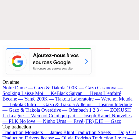
On aime
Notre Dame —
Gazo & Tiakola
100K —
Gazo
Casanova —
Soolking
Laisse Moi —
KeBlack
Saiyan —
Heuss L'enfoiré
Bécane —
Yamê
200K —
Tiakola
Laboratoire —
Werenoi
Meuda
—
Tiakola
Outro —
Gazo & Tiakola
Ailleurs —
Josman
Interlude
—
Gazo & Tiakola
Overdrive —
Ofenbach
1 2 3 4 —
ZOKUSH
La League —
Werenoi
Celui qui part —
Joseph Kamel
Nouvelles
—
PLK
No love —
Ninho
Urus —
Favé (FR)
DIE —
Gazo
Top traduction
Traduction Monsters —
James Blunt
Traduction Streets —
Doja Cat
Traduction Drivers license —
Olivia Rodrigo
Traduction Lover —