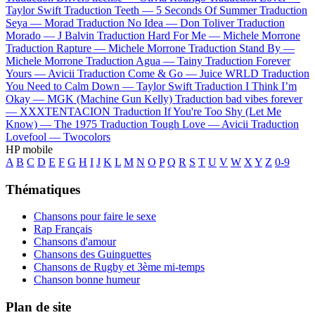
Taylor Swift
Traduction Teeth —
5 Seconds Of Summer
Traduction
Seya —
Morad
Traduction No Idea —
Don Toliver
Traduction
Morado —
J Balvin
Traduction Hard For Me —
Michele Morrone
Traduction Rapture —
Michele Morrone
Traduction Stand By —
Michele Morrone
Traduction Agua —
Tainy
Traduction Forever
Yours —
Avicii
Traduction Come & Go —
Juice WRLD
Traduction
You Need to Calm Down —
Taylor Swift
Traduction I Think I’m
Okay —
MGK (Machine Gun Kelly)
Traduction bad vibes forever
—
XXXTENTACION
Traduction If You're Too Shy (Let Me
Know) —
The 1975
Traduction Tough Love —
Avicii
Traduction
Lovefool —
Twocolors
HP mobile
A
B
C
D
E
F
G
H
I
J
K
L
M
N
O
P
Q
R
S
T
U
V
W
X
Y
Z
0-9
Thématiques
Chansons pour faire le sexe
Rap Français
Chansons d'amour
Chansons des Guinguettes
Chansons de Rugby et 3ème mi-temps
Chanson bonne humeur
Plan de site