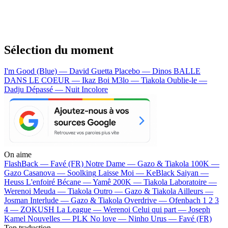
Sélection du moment
I'm Good (Blue) — David Guetta
Placebo — Dinos
BALLE
DANS LE COEUR — Ikaz Boi
M3lo — Tiakola
Oublie-le —
Dadju
Dépassé — Nuit Incolore
On aime
FlashBack —
Favé (FR)
Notre Dame —
Gazo & Tiakola
100K —
Gazo
Casanova —
Soolking
Laisse Moi —
KeBlack
Saiyan —
Heuss L'enfoiré
Bécane —
Yamê
200K —
Tiakola
Laboratoire —
Werenoi
Meuda —
Tiakola
Outro —
Gazo & Tiakola
Ailleurs —
Josman
Interlude —
Gazo & Tiakola
Overdrive —
Ofenbach
1 2 3
4 —
ZOKUSH
La League —
Werenoi
Celui qui part —
Joseph
Kamel
Nouvelles —
PLK
No love —
Ninho
Urus —
Favé (FR)
Top traduction