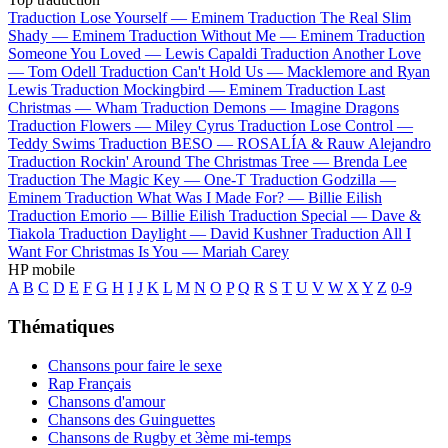
Traduction Lose Yourself —
Eminem
Traduction The Real Slim
Shady —
Eminem
Traduction Without Me —
Eminem
Traduction
Someone You Loved —
Lewis Capaldi
Traduction Another Love
—
Tom Odell
Traduction Can't Hold Us —
Macklemore and Ryan
Lewis
Traduction Mockingbird —
Eminem
Traduction Last
Christmas —
Wham
Traduction Demons —
Imagine Dragons
Traduction Flowers —
Miley Cyrus
Traduction Lose Control —
Teddy Swims
Traduction BESO —
ROSALÍA & Rauw Alejandro
Traduction Rockin' Around The Christmas Tree —
Brenda Lee
Traduction The Magic Key —
One-T
Traduction Godzilla —
Eminem
Traduction What Was I Made For? —
Billie Eilish
Traduction Emorio —
Billie Eilish
Traduction Special —
Dave &
Tiakola
Traduction Daylight —
David Kushner
Traduction All I
Want For Christmas Is You —
Mariah Carey
HP mobile
A
B
C
D
E
F
G
H
I
J
K
L
M
N
O
P
Q
R
S
T
U
V
W
X
Y
Z
0-9
Thématiques
Chansons pour faire le sexe
Rap Français
Chansons d'amour
Chansons des Guinguettes
Chansons de Rugby et 3ème mi-temps