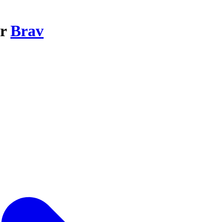
ar
Brav