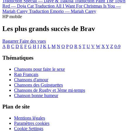
Traduction Special —
Dave & Tiakola
Traduction Paint The Town
Red —
Doja Cat
Traduction All I Want For Christmas Is You —
Mariah Carey
Traduction Emorio —
Mariah Carey
HP mobile
Les plus grands succès de Brav
Bagarrer
Faire des vues
A
B
C
D
E
F
G
H
I
J
K
L
M
N
O
P
Q
R
S
T
U
V
W
X
Y
Z
0-9
Thématiques
Chansons pour faire le sexe
Rap Français
Chansons d'amour
Chansons des Guinguettes
Chansons de Rugby et 3ème mi-temps
Chanson bonne humeur
Plan de site
Mentions légales
Paramètres cookies
Cookie Settings