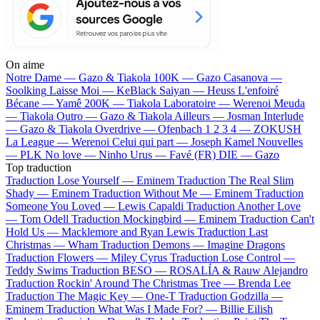
On aime
Notre Dame —
Gazo & Tiakola
100K —
Gazo
Casanova —
Soolking
Laisse Moi —
KeBlack
Saiyan —
Heuss L'enfoiré
Bécane —
Yamê
200K —
Tiakola
Laboratoire —
Werenoi
Meuda
—
Tiakola
Outro —
Gazo & Tiakola
Ailleurs —
Josman
Interlude
—
Gazo & Tiakola
Overdrive —
Ofenbach
1 2 3 4 —
ZOKUSH
La League —
Werenoi
Celui qui part —
Joseph Kamel
Nouvelles
—
PLK
No love —
Ninho
Urus —
Favé (FR)
DIE —
Gazo
Top traduction
Traduction Lose Yourself —
Eminem
Traduction The Real Slim
Shady —
Eminem
Traduction Without Me —
Eminem
Traduction
Someone You Loved —
Lewis Capaldi
Traduction Another Love
—
Tom Odell
Traduction Mockingbird —
Eminem
Traduction Can't
Hold Us —
Macklemore and Ryan Lewis
Traduction Last
Christmas —
Wham
Traduction Demons —
Imagine Dragons
Traduction Flowers —
Miley Cyrus
Traduction Lose Control —
Teddy Swims
Traduction BESO —
ROSALÍA & Rauw Alejandro
Traduction Rockin' Around The Christmas Tree —
Brenda Lee
Traduction The Magic Key —
One-T
Traduction Godzilla —
Eminem
Traduction What Was I Made For? —
Billie Eilish