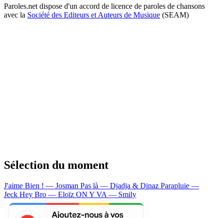
Paroles.net dispose d'un accord de licence de paroles de chansons
avec la
Société des Editeurs et Auteurs de Musique
(SEAM)
Sélection du moment
J'aime Bien ! — Josman
Pas là — Djadja & Dinaz
Parapluie —
Jeck
Hey Bro — Eloïz
ON Y VA — Smily