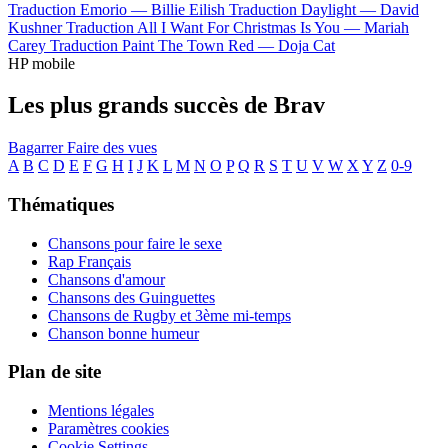
Traduction Emorio —
Billie Eilish
Traduction Daylight —
David
Kushner
Traduction All I Want For Christmas Is You —
Mariah
Carey
Traduction Paint The Town Red —
Doja Cat
HP mobile
Les plus grands succès de Brav
Bagarrer
Faire des vues
A
B
C
D
E
F
G
H
I
J
K
L
M
N
O
P
Q
R
S
T
U
V
W
X
Y
Z
0-9
Thématiques
Chansons pour faire le sexe
Rap Français
Chansons d'amour
Chansons des Guinguettes
Chansons de Rugby et 3ème mi-temps
Chanson bonne humeur
Plan de site
Mentions légales
Paramètres cookies
Cookie Settings