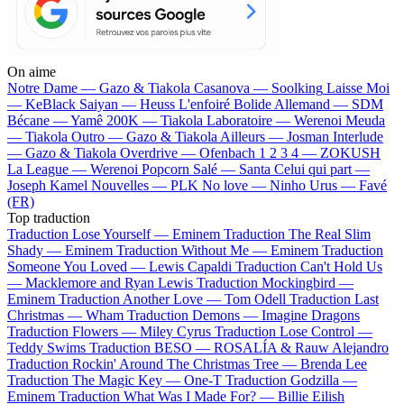
On aime
Notre Dame —
Gazo & Tiakola
Casanova —
Soolking
Laisse Moi
—
KeBlack
Saiyan —
Heuss L'enfoiré
Bolide Allemand —
SDM
Bécane —
Yamê
200K —
Tiakola
Laboratoire —
Werenoi
Meuda
—
Tiakola
Outro —
Gazo & Tiakola
Ailleurs —
Josman
Interlude
—
Gazo & Tiakola
Overdrive —
Ofenbach
1 2 3 4 —
ZOKUSH
La League —
Werenoi
Popcorn Salé —
Santa
Celui qui part —
Joseph Kamel
Nouvelles —
PLK
No love —
Ninho
Urus —
Favé
(FR)
Top traduction
Traduction Lose Yourself —
Eminem
Traduction The Real Slim
Shady —
Eminem
Traduction Without Me —
Eminem
Traduction
Someone You Loved —
Lewis Capaldi
Traduction Can't Hold Us
—
Macklemore and Ryan Lewis
Traduction Mockingbird —
Eminem
Traduction Another Love —
Tom Odell
Traduction Last
Christmas —
Wham
Traduction Demons —
Imagine Dragons
Traduction Flowers —
Miley Cyrus
Traduction Lose Control —
Teddy Swims
Traduction BESO —
ROSALÍA & Rauw Alejandro
Traduction Rockin' Around The Christmas Tree —
Brenda Lee
Traduction The Magic Key —
One-T
Traduction Godzilla —
Eminem
Traduction What Was I Made For? —
Billie Eilish