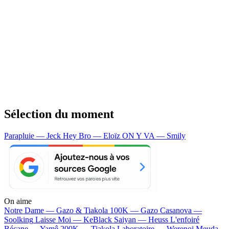
Sélection du moment
Parapluie — Jeck
Hey Bro — Eloïz
ON Y VA — Smily
On aime
Notre Dame —
Gazo & Tiakola
100K —
Gazo
Casanova —
Soolking
Laisse Moi —
KeBlack
Saiyan —
Heuss L'enfoiré
Bécane —
Yamê
200K —
Tiakola
Laboratoire —
Werenoi
Meuda