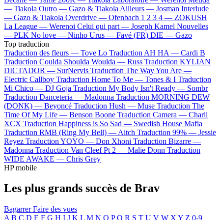
—
Tiakola
Outro —
Gazo & Tiakola
Ailleurs —
Josman
Interlude
—
Gazo & Tiakola
Overdrive —
Ofenbach
1 2 3 4 —
ZOKUSH
La League —
Werenoi
Celui qui part —
Joseph Kamel
Nouvelles
—
PLK
No love —
Ninho
Urus —
Favé (FR)
DIE —
Gazo
Top traduction
Traduction des fleurs —
Tove Lo
Traduction AH HA —
Cardi B
Traduction Coulda Shoulda Woulda —
Russ
Traduction KYLIAN
DICTADOR —
SurNervis
Traduction The Way You Are —
Electric Callboy
Traduction Home To Me —
Tones & I
Traduction
Mi Chico —
DJ Goja
Traduction My Body Isn't Ready —
Sombr
Traduction Danceteria —
Madonna
Traduction MORNING DEW
(DONK) —
Beyoncé
Traduction Hush —
Muse
Traduction The
Time Of My Life —
Benson Boone
Traduction Camera —
Charli
XCX
Traduction Happiness is So Sad —
Swedish House Mafia
Traduction RMB (Ring My Bell) —
Aitch
Traduction 99% —
Jessie
Reyez
Traduction YOYO —
Don Xhoni
Traduction Bizarre —
Madonna
Traduction Van Cleef Pt 2 —
Malie Donn
Traduction
WIDE AWAKE —
Chris Grey
HP mobile
Les plus grands succès de Brav
Bagarrer
Faire des vues
A
B
C
D
E
F
G
H
I
J
K
L
M
N
O
P
Q
R
S
T
U
V
W
X
Y
Z
0-9