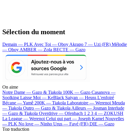
Sélection du moment
Demain — PLK
Avec Toi — Oboy
Akrapo 7 — Uzi (FR)
Mélodie
— Oboy
AMBER — Zola
BECTE — Gazo
On aime
Notre Dame —
Gazo & Tiakola
100K —
Gazo
Casanova —
Soolking
Laisse Moi —
KeBlack
Saiyan —
Heuss L'enfoiré
Bécane —
Yamê
200K —
Tiakola
Laboratoire —
Werenoi
Meuda
—
Tiakola
Outro —
Gazo & Tiakola
Ailleurs —
Josman
Interlude
—
Gazo & Tiakola
Overdrive —
Ofenbach
1 2 3 4 —
ZOKUSH
La League —
Werenoi
Celui qui part —
Joseph Kamel
Nouvelles
—
PLK
No love —
Ninho
Urus —
Favé (FR)
DIE —
Gazo
Top traduction