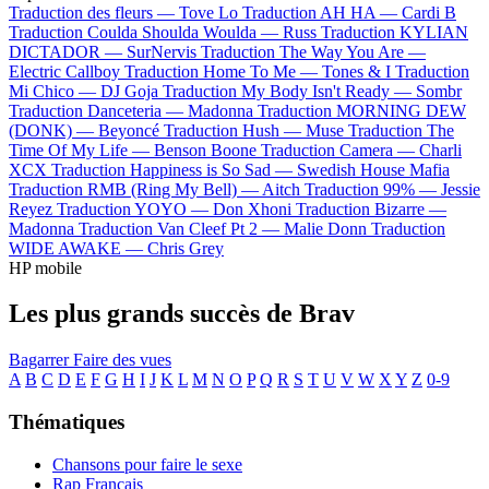
Traduction des fleurs —
Tove Lo
Traduction AH HA —
Cardi B
Traduction Coulda Shoulda Woulda —
Russ
Traduction KYLIAN
DICTADOR —
SurNervis
Traduction The Way You Are —
Electric Callboy
Traduction Home To Me —
Tones & I
Traduction
Mi Chico —
DJ Goja
Traduction My Body Isn't Ready —
Sombr
Traduction Danceteria —
Madonna
Traduction MORNING DEW
(DONK) —
Beyoncé
Traduction Hush —
Muse
Traduction The
Time Of My Life —
Benson Boone
Traduction Camera —
Charli
XCX
Traduction Happiness is So Sad —
Swedish House Mafia
Traduction RMB (Ring My Bell) —
Aitch
Traduction 99% —
Jessie
Reyez
Traduction YOYO —
Don Xhoni
Traduction Bizarre —
Madonna
Traduction Van Cleef Pt 2 —
Malie Donn
Traduction
WIDE AWAKE —
Chris Grey
HP mobile
Les plus grands succès de Brav
Bagarrer
Faire des vues
A
B
C
D
E
F
G
H
I
J
K
L
M
N
O
P
Q
R
S
T
U
V
W
X
Y
Z
0-9
Thématiques
Chansons pour faire le sexe
Rap Français