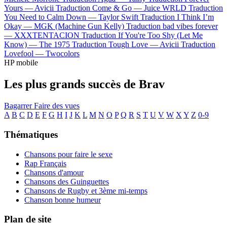
Yours —
Avicii
Traduction Come & Go —
Juice WRLD
Traduction
You Need to Calm Down —
Taylor Swift
Traduction I Think I’m
Okay —
MGK (Machine Gun Kelly)
Traduction bad vibes forever
—
XXXTENTACION
Traduction If You're Too Shy (Let Me
Know) —
The 1975
Traduction Tough Love —
Avicii
Traduction
Lovefool —
Twocolors
HP mobile
Les plus grands succès de Brav
Bagarrer
Faire des vues
A
B
C
D
E
F
G
H
I
J
K
L
M
N
O
P
Q
R
S
T
U
V
W
X
Y
Z
0-9
Thématiques
Chansons pour faire le sexe
Rap Français
Chansons d'amour
Chansons des Guinguettes
Chansons de Rugby et 3ème mi-temps
Chanson bonne humeur
Plan de site