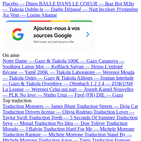
Placebo — Dinos
BALLE DANS LE COEUR — Ikaz Boi
M3lo
— Tiakola
Oublie-le — Dadju
Dépassé — Nuit Incolore
J't'emmène
Au Vent — Louise Attaque
On aime
Notre Dame —
Gazo & Tiakola
100K —
Gazo
Casanova —
Soolking
Laisse Moi —
KeBlack
Saiyan —
Heuss L'enfoiré
Bécane —
Yamê
200K —
Tiakola
Laboratoire —
Werenoi
Meuda
—
Tiakola
Outro —
Gazo & Tiakola
Ailleurs —
Josman
Interlude
—
Gazo & Tiakola
Overdrive —
Ofenbach
1 2 3 4 —
ZOKUSH
La League —
Werenoi
Celui qui part —
Joseph Kamel
Nouvelles
—
PLK
No love —
Ninho
Urus —
Favé (FR)
DIE —
Gazo
Top traduction
Traduction Monsters —
James Blunt
Traduction Streets —
Doja Cat
Traduction Drivers license —
Olivia Rodrigo
Traduction Lover —
Taylor Swift
Traduction Teeth —
5 Seconds Of Summer
Traduction
Seya —
Morad
Traduction No Idea —
Don Toliver
Traduction
Morado —
J Balvin
Traduction Hard For Me —
Michele Morrone
Traduction Rapture —
Michele Morrone
Traduction Stand By —
Michele Morrone
Traduction Agua —
Tainy
Traduction Forever