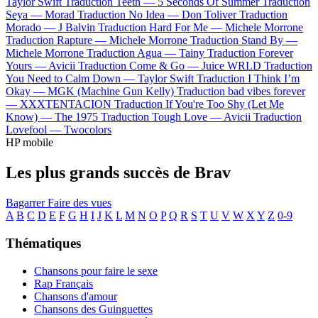
Taylor Swift
Traduction Teeth —
5 Seconds Of Summer
Traduction
Seya —
Morad
Traduction No Idea —
Don Toliver
Traduction
Morado —
J Balvin
Traduction Hard For Me —
Michele Morrone
Traduction Rapture —
Michele Morrone
Traduction Stand By —
Michele Morrone
Traduction Agua —
Tainy
Traduction Forever
Yours —
Avicii
Traduction Come & Go —
Juice WRLD
Traduction
You Need to Calm Down —
Taylor Swift
Traduction I Think I’m
Okay —
MGK (Machine Gun Kelly)
Traduction bad vibes forever
—
XXXTENTACION
Traduction If You're Too Shy (Let Me
Know) —
The 1975
Traduction Tough Love —
Avicii
Traduction
Lovefool —
Twocolors
HP mobile
Les plus grands succès de Brav
Bagarrer
Faire des vues
A
B
C
D
E
F
G
H
I
J
K
L
M
N
O
P
Q
R
S
T
U
V
W
X
Y
Z
0-9
Thématiques
Chansons pour faire le sexe
Rap Français
Chansons d'amour
Chansons des Guinguettes