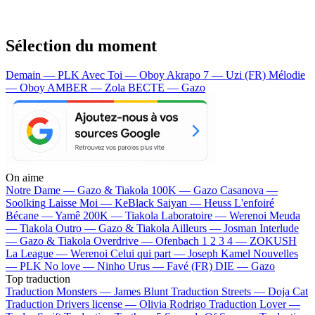
Sélection du moment
Demain — PLK
Avec Toi — Oboy
Akrapo 7 — Uzi (FR)
Mélodie
— Oboy
AMBER — Zola
BECTE — Gazo
On aime
Notre Dame —
Gazo & Tiakola
100K —
Gazo
Casanova —
Soolking
Laisse Moi —
KeBlack
Saiyan —
Heuss L'enfoiré
Bécane —
Yamê
200K —
Tiakola
Laboratoire —
Werenoi
Meuda
—
Tiakola
Outro —
Gazo & Tiakola
Ailleurs —
Josman
Interlude
—
Gazo & Tiakola
Overdrive —
Ofenbach
1 2 3 4 —
ZOKUSH
La League —
Werenoi
Celui qui part —
Joseph Kamel
Nouvelles
—
PLK
No love —
Ninho
Urus —
Favé (FR)
DIE —
Gazo
Top traduction
Traduction Monsters —
James Blunt
Traduction Streets —
Doja Cat
Traduction Drivers license —
Olivia Rodrigo
Traduction Lover —