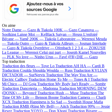
On aime
Notre Dame —
Gazo & Tiakola
100K —
Gazo
Casanova —
Soolking
Laisse Moi —
KeBlack
Saiyan —
Heuss L'enfoiré
Bécane —
Yamê
200K —
Tiakola
Laboratoire —
Werenoi
Meuda
—
Tiakola
Outro —
Gazo & Tiakola
Ailleurs —
Josman
Interlude
—
Gazo & Tiakola
Overdrive —
Ofenbach
1 2 3 4 —
ZOKUSH
La League —
Werenoi
Celui qui part —
Joseph Kamel
Nouvelles
—
PLK
No love —
Ninho
Urus —
Favé (FR)
DIE —
Gazo
Top traduction
Traduction des fleurs —
Tove Lo
Traduction AH HA —
Cardi B
Traduction Coulda Shoulda Woulda —
Russ
Traduction KYLIAN
DICTADOR —
SurNervis
Traduction The Way You Are —
Electric Callboy
Traduction Home To Me —
Tones & I
Traduction
Mi Chico —
DJ Goja
Traduction My Body Isn't Ready —
Sombr
Traduction Danceteria —
Madonna
Traduction MORNING DEW
(DONK) —
Beyoncé
Traduction Hush —
Muse
Traduction The
Time Of My Life —
Benson Boone
Traduction Camera —
Charli
XCX
Traduction Happiness is So Sad —
Swedish House Mafia
Traduction RMB (Ring My Bell) —
Aitch
Traduction 99% —
Jessie
Reyez
Traduction YOYO —
Don Xhoni
Traduction Bizarre —