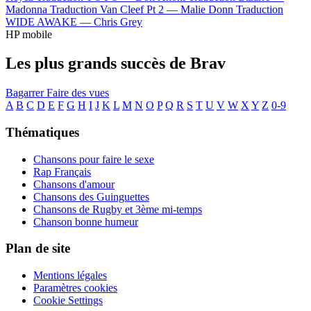
Madonna
Traduction Van Cleef Pt 2 —
Malie Donn
Traduction
WIDE AWAKE —
Chris Grey
HP mobile
Les plus grands succès de Brav
Bagarrer
Faire des vues
A
B
C
D
E
F
G
H
I
J
K
L
M
N
O
P
Q
R
S
T
U
V
W
X
Y
Z
0-9
Thématiques
Chansons pour faire le sexe
Rap Français
Chansons d'amour
Chansons des Guinguettes
Chansons de Rugby et 3ème mi-temps
Chanson bonne humeur
Plan de site
Mentions légales
Paramètres cookies
Cookie Settings