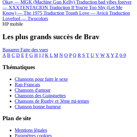
Okay —
MGK (Machine Gun Kelly)
Traduction bad vibes forever
—
XXXTENTACION
Traduction If You're Too Shy (Let Me
Know) —
The 1975
Traduction Tough Love —
Avicii
Traduction
Lovefool —
Twocolors
HP mobile
Les plus grands succès de Brav
Bagarrer
Faire des vues
A
B
C
D
E
F
G
H
I
J
K
L
M
N
O
P
Q
R
S
T
U
V
W
X
Y
Z
0-9
Thématiques
Chansons pour faire le sexe
Rap Français
Chansons d'amour
Chansons des Guinguettes
Chansons de Rugby et 3ème mi-temps
Chanson bonne humeur
Plan de site
Mentions légales
Paramètres cookies