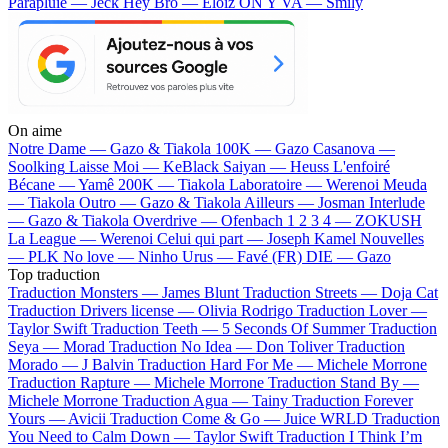
Parapluie — Jeck
Hey Bro — Eloïz
ON Y VA — Smily
On aime
Notre Dame —
Gazo & Tiakola
100K —
Gazo
Casanova —
Soolking
Laisse Moi —
KeBlack
Saiyan —
Heuss L'enfoiré
Bécane —
Yamê
200K —
Tiakola
Laboratoire —
Werenoi
Meuda
—
Tiakola
Outro —
Gazo & Tiakola
Ailleurs —
Josman
Interlude
—
Gazo & Tiakola
Overdrive —
Ofenbach
1 2 3 4 —
ZOKUSH
La League —
Werenoi
Celui qui part —
Joseph Kamel
Nouvelles
—
PLK
No love —
Ninho
Urus —
Favé (FR)
DIE —
Gazo
Top traduction
Traduction Monsters —
James Blunt
Traduction Streets —
Doja Cat
Traduction Drivers license —
Olivia Rodrigo
Traduction Lover —
Taylor Swift
Traduction Teeth —
5 Seconds Of Summer
Traduction
Seya —
Morad
Traduction No Idea —
Don Toliver
Traduction
Morado —
J Balvin
Traduction Hard For Me —
Michele Morrone
Traduction Rapture —
Michele Morrone
Traduction Stand By —
Michele Morrone
Traduction Agua —
Tainy
Traduction Forever
Yours —
Avicii
Traduction Come & Go —
Juice WRLD
Traduction
You Need to Calm Down —
Taylor Swift
Traduction I Think I’m