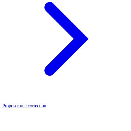
Proposer une correction