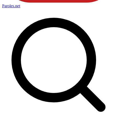
Paroles
.net