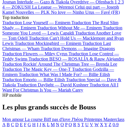
Josman
Interlude —
Gazo & Tiakola
Overdrive —
Ofenbach
1 2 3
4 —
ZOKUSH
La League —
Werenoi
Celui qui part —
Joseph
Kamel
Nouvelles —
PLK
No love —
Ninho
Urus —
Favé (FR)
Top traduction
Traduction Lose Yourself —
Eminem
Traduction The Real Slim
Shady —
Eminem
Traduction Without Me —
Eminem
Traduction
Someone You Loved —
Lewis Capaldi
Traduction Another Love
—
Tom Odell
Traduction Can't Hold Us —
Macklemore and Ryan
Lewis
Traduction Mockingbird —
Eminem
Traduction Last
Christmas —
Wham
Traduction Demons —
Imagine Dragons
Traduction Flowers —
Miley Cyrus
Traduction Lose Control —
Teddy Swims
Traduction BESO —
ROSALÍA & Rauw Alejandro
Traduction Rockin' Around The Christmas Tree —
Brenda Lee
Traduction The Magic Key —
One-T
Traduction Godzilla —
Eminem
Traduction What Was I Made For? —
Billie Eilish
Traduction Emorio —
Billie Eilish
Traduction Special —
Dave &
Tiakola
Traduction Daylight —
David Kushner
Traduction All I
Want For Christmas Is You —
Mariah Carey
HP mobile
Les plus grands succès de Bouss
Mon amour
La course
Biff pas d'love
J'béou
Printemps
Masterclass
A
B
C
D
E
F
G
H
I
J
K
L
M
N
O
P
Q
R
S
T
U
V
W
X
Y
Z
0-9