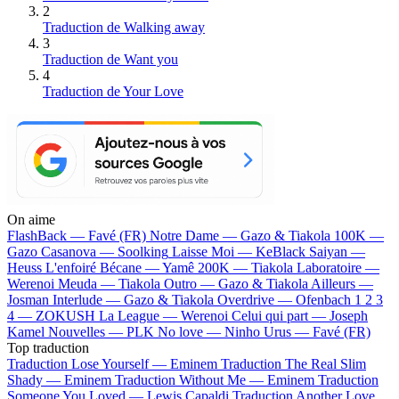
2
Traduction de Walking away
3
Traduction de Want you
4
Traduction de Your Love
On aime
FlashBack —
Favé (FR)
Notre Dame —
Gazo & Tiakola
100K —
Gazo
Casanova —
Soolking
Laisse Moi —
KeBlack
Saiyan —
Heuss L'enfoiré
Bécane —
Yamê
200K —
Tiakola
Laboratoire —
Werenoi
Meuda —
Tiakola
Outro —
Gazo & Tiakola
Ailleurs —
Josman
Interlude —
Gazo & Tiakola
Overdrive —
Ofenbach
1 2 3
4 —
ZOKUSH
La League —
Werenoi
Celui qui part —
Joseph
Kamel
Nouvelles —
PLK
No love —
Ninho
Urus —
Favé (FR)
Top traduction
Traduction Lose Yourself —
Eminem
Traduction The Real Slim
Shady —
Eminem
Traduction Without Me —
Eminem
Traduction
Someone You Loved —
Lewis Capaldi
Traduction Another Love