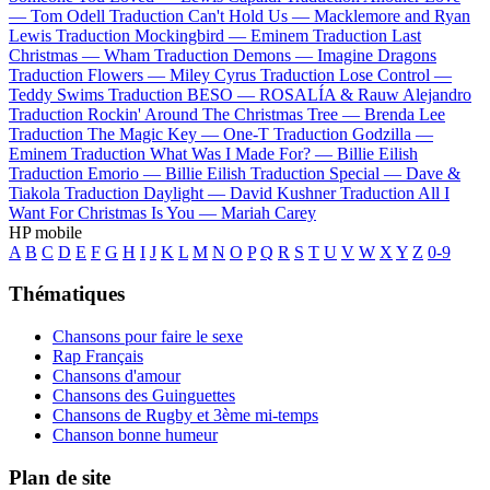
—
Tom Odell
Traduction Can't Hold Us —
Macklemore and Ryan
Lewis
Traduction Mockingbird —
Eminem
Traduction Last
Christmas —
Wham
Traduction Demons —
Imagine Dragons
Traduction Flowers —
Miley Cyrus
Traduction Lose Control —
Teddy Swims
Traduction BESO —
ROSALÍA & Rauw Alejandro
Traduction Rockin' Around The Christmas Tree —
Brenda Lee
Traduction The Magic Key —
One-T
Traduction Godzilla —
Eminem
Traduction What Was I Made For? —
Billie Eilish
Traduction Emorio —
Billie Eilish
Traduction Special —
Dave &
Tiakola
Traduction Daylight —
David Kushner
Traduction All I
Want For Christmas Is You —
Mariah Carey
HP mobile
A
B
C
D
E
F
G
H
I
J
K
L
M
N
O
P
Q
R
S
T
U
V
W
X
Y
Z
0-9
Thématiques
Chansons pour faire le sexe
Rap Français
Chansons d'amour
Chansons des Guinguettes
Chansons de Rugby et 3ème mi-temps
Chanson bonne humeur
Plan de site