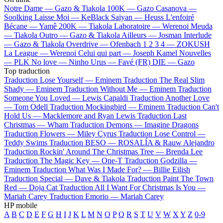
Notre Dame —
Gazo & Tiakola
100K —
Gazo
Casanova —
Soolking
Laisse Moi —
KeBlack
Saiyan —
Heuss L'enfoiré
Bécane —
Yamê
200K —
Tiakola
Laboratoire —
Werenoi
Meuda
—
Tiakola
Outro —
Gazo & Tiakola
Ailleurs —
Josman
Interlude
—
Gazo & Tiakola
Overdrive —
Ofenbach
1 2 3 4 —
ZOKUSH
La League —
Werenoi
Celui qui part —
Joseph Kamel
Nouvelles
—
PLK
No love —
Ninho
Urus —
Favé (FR)
DIE —
Gazo
Top traduction
Traduction Lose Yourself —
Eminem
Traduction The Real Slim
Shady —
Eminem
Traduction Without Me —
Eminem
Traduction
Someone You Loved —
Lewis Capaldi
Traduction Another Love
—
Tom Odell
Traduction Mockingbird —
Eminem
Traduction Can't
Hold Us —
Macklemore and Ryan Lewis
Traduction Last
Christmas —
Wham
Traduction Demons —
Imagine Dragons
Traduction Flowers —
Miley Cyrus
Traduction Lose Control —
Teddy Swims
Traduction BESO —
ROSALÍA & Rauw Alejandro
Traduction Rockin' Around The Christmas Tree —
Brenda Lee
Traduction The Magic Key —
One-T
Traduction Godzilla —
Eminem
Traduction What Was I Made For? —
Billie Eilish
Traduction Special —
Dave & Tiakola
Traduction Paint The Town
Red —
Doja Cat
Traduction All I Want For Christmas Is You —
Mariah Carey
Traduction Emorio —
Mariah Carey
HP mobile
A
B
C
D
E
F
G
H
I
J
K
L
M
N
O
P
Q
R
S
T
U
V
W
X
Y
Z
0-9