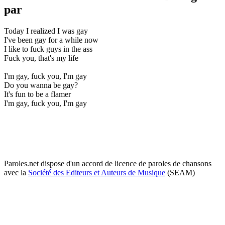
par
Today I realized I was gay
I've been gay for a while now
I like to fuck guys in the ass
Fuck you, that's my life
I'm gay, fuck you, I'm gay
Do you wanna be gay?
It's fun to be a flamer
I'm gay, fuck you, I'm gay
Paroles.net dispose d'un accord de licence de paroles de chansons
avec la
Société des Editeurs et Auteurs de Musique
(SEAM)