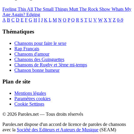
Feeling This
All The Small Things
Mutt
The Rock Show
Whats My
Age Again?
Edging
A
B
C
D
E
F
G
H
I
J
K
L
M
N
O
P
Q
R
S
T
U
V
W
X
Y
Z
0-9
Thématiques
Chansons pour faire le sexe
Rap Français
Chansons d'amour
Chansons des Guinguettes
Chansons de Rugby et 3ème mi-temps
Chanson bonne humeur
Plan de site
Mentions légales
Paramètres cookies
Cookie Settings
© 2026 Paroles.net — Tous droits réservés
Paroles.net dispose d'un accord de licence de paroles de chansons
avec la
Société des Editeurs et Auteurs de Musique
(SEAM)