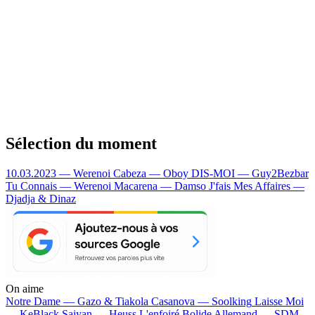
Sélection du moment
10.03.2023 — Werenoi
Cabeza — Oboy
DIS-MOI — Guy2Bezbar
Tu Connais — Werenoi
Macarena — Damso
J'fais Mes Affaires —
Djadja & Dinaz
On aime
Notre Dame —
Gazo & Tiakola
Casanova —
Soolking
Laisse Moi
—
KeBlack
Saiyan —
Heuss L'enfoiré
Bolide Allemand —
SDM