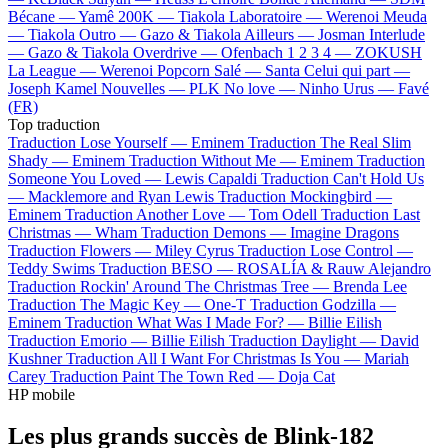
Bécane —
Yamê
200K —
Tiakola
Laboratoire —
Werenoi
Meuda
—
Tiakola
Outro —
Gazo & Tiakola
Ailleurs —
Josman
Interlude
—
Gazo & Tiakola
Overdrive —
Ofenbach
1 2 3 4 —
ZOKUSH
La League —
Werenoi
Popcorn Salé —
Santa
Celui qui part —
Joseph Kamel
Nouvelles —
PLK
No love —
Ninho
Urus —
Favé
(FR)
Top traduction
Traduction Lose Yourself —
Eminem
Traduction The Real Slim
Shady —
Eminem
Traduction Without Me —
Eminem
Traduction
Someone You Loved —
Lewis Capaldi
Traduction Can't Hold Us
—
Macklemore and Ryan Lewis
Traduction Mockingbird —
Eminem
Traduction Another Love —
Tom Odell
Traduction Last
Christmas —
Wham
Traduction Demons —
Imagine Dragons
Traduction Flowers —
Miley Cyrus
Traduction Lose Control —
Teddy Swims
Traduction BESO —
ROSALÍA & Rauw Alejandro
Traduction Rockin' Around The Christmas Tree —
Brenda Lee
Traduction The Magic Key —
One-T
Traduction Godzilla —
Eminem
Traduction What Was I Made For? —
Billie Eilish
Traduction Emorio —
Billie Eilish
Traduction Daylight —
David
Kushner
Traduction All I Want For Christmas Is You —
Mariah
Carey
Traduction Paint The Town Red —
Doja Cat
HP mobile
Les plus grands succès de Blink-182