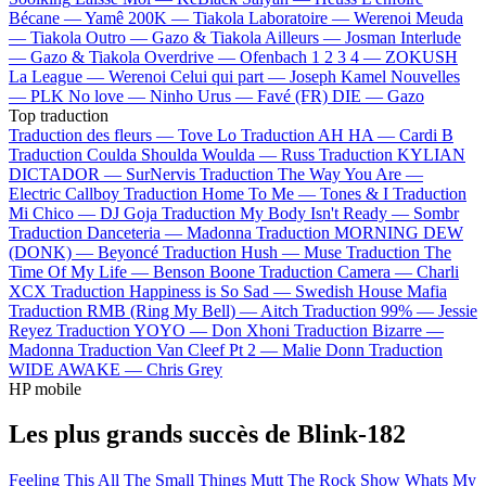
Bécane —
Yamê
200K —
Tiakola
Laboratoire —
Werenoi
Meuda
—
Tiakola
Outro —
Gazo & Tiakola
Ailleurs —
Josman
Interlude
—
Gazo & Tiakola
Overdrive —
Ofenbach
1 2 3 4 —
ZOKUSH
La League —
Werenoi
Celui qui part —
Joseph Kamel
Nouvelles
—
PLK
No love —
Ninho
Urus —
Favé (FR)
DIE —
Gazo
Top traduction
Traduction des fleurs —
Tove Lo
Traduction AH HA —
Cardi B
Traduction Coulda Shoulda Woulda —
Russ
Traduction KYLIAN
DICTADOR —
SurNervis
Traduction The Way You Are —
Electric Callboy
Traduction Home To Me —
Tones & I
Traduction
Mi Chico —
DJ Goja
Traduction My Body Isn't Ready —
Sombr
Traduction Danceteria —
Madonna
Traduction MORNING DEW
(DONK) —
Beyoncé
Traduction Hush —
Muse
Traduction The
Time Of My Life —
Benson Boone
Traduction Camera —
Charli
XCX
Traduction Happiness is So Sad —
Swedish House Mafia
Traduction RMB (Ring My Bell) —
Aitch
Traduction 99% —
Jessie
Reyez
Traduction YOYO —
Don Xhoni
Traduction Bizarre —
Madonna
Traduction Van Cleef Pt 2 —
Malie Donn
Traduction
WIDE AWAKE —
Chris Grey
HP mobile
Les plus grands succès de Blink-182
Feeling This
All The Small Things
Mutt
The Rock Show
Whats My