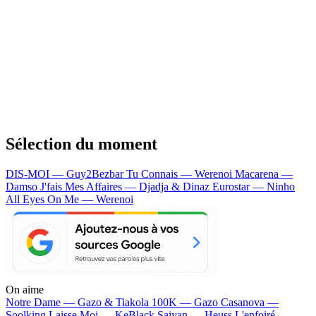
Sélection du moment
DIS-MOI — Guy2Bezbar
Tu Connais — Werenoi
Macarena —
Damso
J'fais Mes Affaires — Djadja & Dinaz
Eurostar — Ninho
All Eyes On Me — Werenoi
On aime
Notre Dame —
Gazo & Tiakola
100K —
Gazo
Casanova —
Soolking
Laisse Moi —
KeBlack
Saiyan —
Heuss L'enfoiré