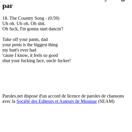
par
18. The Country Song - (0:59)
Uh oh. Uh oh. Oh shit.
Oh fuck, I'm gonna start dancin'!
Take off your pants, dad
your penis is the biggest thing
my butt's ever had
'cause I know, it feels so good
shut your fucking face, uncle fucker!
Paroles.net dispose d'un accord de licence de paroles de chansons
avec la
Société des Editeurs et Auteurs de Musique
(SEAM)