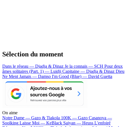
Sélection du moment
Dans le réseau — Djadja & Dinaz
Je la connais — SCH
Pour deux
âmes solitaires (Part. 1) — Luidji
Capitaine — Djadja & Dinaz
Dieu
Ne Ment Jamais — Damso
I'm Good (Blue) — David Guetta
On aime
Notre Dame —
Gazo & Tiakola
100K —
Gazo
Casanova —
Soolking
Laisse Moi —
KeBlack
Saiyan —
Heuss L'enfoiré