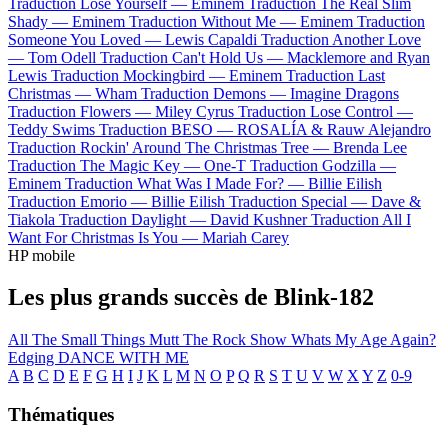
Traduction Lose Yourself —
Eminem
Traduction The Real Slim
Shady —
Eminem
Traduction Without Me —
Eminem
Traduction
Someone You Loved —
Lewis Capaldi
Traduction Another Love
—
Tom Odell
Traduction Can't Hold Us —
Macklemore and Ryan
Lewis
Traduction Mockingbird —
Eminem
Traduction Last
Christmas —
Wham
Traduction Demons —
Imagine Dragons
Traduction Flowers —
Miley Cyrus
Traduction Lose Control —
Teddy Swims
Traduction BESO —
ROSALÍA & Rauw Alejandro
Traduction Rockin' Around The Christmas Tree —
Brenda Lee
Traduction The Magic Key —
One-T
Traduction Godzilla —
Eminem
Traduction What Was I Made For? —
Billie Eilish
Traduction Emorio —
Billie Eilish
Traduction Special —
Dave &
Tiakola
Traduction Daylight —
David Kushner
Traduction All I
Want For Christmas Is You —
Mariah Carey
HP mobile
Les plus grands succès de Blink-182
All The Small Things
Mutt
The Rock Show
Whats My Age Again?
Edging
DANCE WITH ME
A
B
C
D
E
F
G
H
I
J
K
L
M
N
O
P
Q
R
S
T
U
V
W
X
Y
Z
0-9
Thématiques