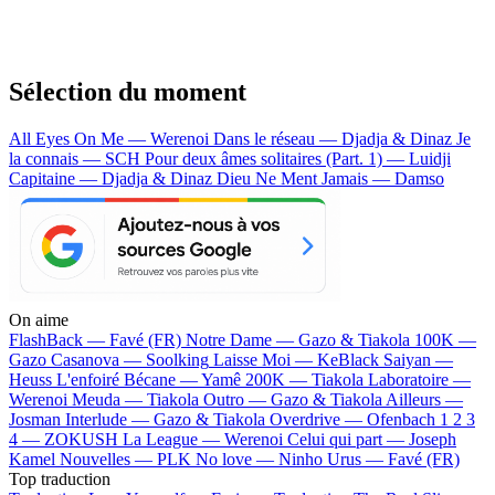
Sélection du moment
All Eyes On Me — Werenoi
Dans le réseau — Djadja & Dinaz
Je
la connais — SCH
Pour deux âmes solitaires (Part. 1) — Luidji
Capitaine — Djadja & Dinaz
Dieu Ne Ment Jamais — Damso
On aime
FlashBack —
Favé (FR)
Notre Dame —
Gazo & Tiakola
100K —
Gazo
Casanova —
Soolking
Laisse Moi —
KeBlack
Saiyan —
Heuss L'enfoiré
Bécane —
Yamê
200K —
Tiakola
Laboratoire —
Werenoi
Meuda —
Tiakola
Outro —
Gazo & Tiakola
Ailleurs —
Josman
Interlude —
Gazo & Tiakola
Overdrive —
Ofenbach
1 2 3
4 —
ZOKUSH
La League —
Werenoi
Celui qui part —
Joseph
Kamel
Nouvelles —
PLK
No love —
Ninho
Urus —
Favé (FR)
Top traduction