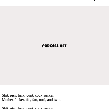
Shit, piss, fuck, cunt, cock-sucker,
Mother-fucker, tits, fart, turd, and twat.
Shit, piss, fuck, cunt, cock-sucker,