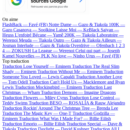
On aime
FlashBack —
Favé (FR)
Notre Dame —
Gazo & Tiakola
100K —
Gazo
Casanova —
Soolking
Laisse Moi —
KeBlack
Saiyan —
Heuss L'enfoiré
Bécane —
Yamê
200K —
Tiakola
Laboratoire —
Werenoi
Meuda —
Tiakola
Outro —
Gazo & Tiakola
Ailleurs —
Josman
Interlude —
Gazo & Tiakola
Overdrive —
Ofenbach
1 2 3
4 —
ZOKUSH
La League —
Werenoi
Celui qui part —
Joseph
Kamel
Nouvelles —
PLK
No love —
Ninho
Urus —
Favé (FR)
Top traduction
Traduction Lose Yourself —
Eminem
Traduction The Real Slim
Shady —
Eminem
Traduction Without Me —
Eminem
Traduction
Someone You Loved —
Lewis Capaldi
Traduction Another Love
—
Tom Odell
Traduction Can't Hold Us —
Macklemore and Ryan
Lewis
Traduction Mockingbird —
Eminem
Traduction Last
Christmas —
Wham
Traduction Demons —
Imagine Dragons
Traduction Flowers —
Miley Cyrus
Traduction Lose Control —
Teddy Swims
Traduction BESO —
ROSALÍA & Rauw Alejandro
Traduction Rockin' Around The Christmas Tree —
Brenda Lee
Traduction The Magic Key —
One-T
Traduction Godzilla —
Eminem
Traduction What Was I Made For? —
Billie Eilish
Traduction Emorio —
Billie Eilish
Traduction Special —
Dave &
Tiakola
Traduction Daylight —
David Kushner
Traduction All I