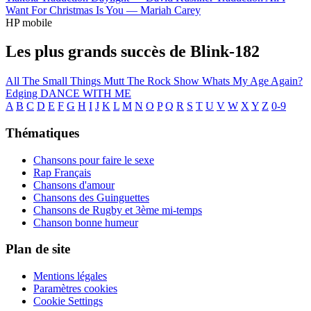
Want For Christmas Is You —
Mariah Carey
HP mobile
Les plus grands succès de Blink-182
All The Small Things
Mutt
The Rock Show
Whats My Age Again?
Edging
DANCE WITH ME
A
B
C
D
E
F
G
H
I
J
K
L
M
N
O
P
Q
R
S
T
U
V
W
X
Y
Z
0-9
Thématiques
Chansons pour faire le sexe
Rap Français
Chansons d'amour
Chansons des Guinguettes
Chansons de Rugby et 3ème mi-temps
Chanson bonne humeur
Plan de site
Mentions légales
Paramètres cookies
Cookie Settings