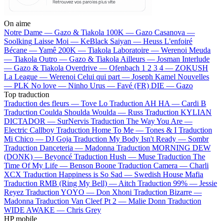
On aime
Notre Dame —
Gazo & Tiakola
100K —
Gazo
Casanova —
Soolking
Laisse Moi —
KeBlack
Saiyan —
Heuss L'enfoiré
Bécane —
Yamê
200K —
Tiakola
Laboratoire —
Werenoi
Meuda
—
Tiakola
Outro —
Gazo & Tiakola
Ailleurs —
Josman
Interlude
—
Gazo & Tiakola
Overdrive —
Ofenbach
1 2 3 4 —
ZOKUSH
La League —
Werenoi
Celui qui part —
Joseph Kamel
Nouvelles
—
PLK
No love —
Ninho
Urus —
Favé (FR)
DIE —
Gazo
Top traduction
Traduction des fleurs —
Tove Lo
Traduction AH HA —
Cardi B
Traduction Coulda Shoulda Woulda —
Russ
Traduction KYLIAN
DICTADOR —
SurNervis
Traduction The Way You Are —
Electric Callboy
Traduction Home To Me —
Tones & I
Traduction
Mi Chico —
DJ Goja
Traduction My Body Isn't Ready —
Sombr
Traduction Danceteria —
Madonna
Traduction MORNING DEW
(DONK) —
Beyoncé
Traduction Hush —
Muse
Traduction The
Time Of My Life —
Benson Boone
Traduction Camera —
Charli
XCX
Traduction Happiness is So Sad —
Swedish House Mafia
Traduction RMB (Ring My Bell) —
Aitch
Traduction 99% —
Jessie
Reyez
Traduction YOYO —
Don Xhoni
Traduction Bizarre —
Madonna
Traduction Van Cleef Pt 2 —
Malie Donn
Traduction
WIDE AWAKE —
Chris Grey
HP mobile