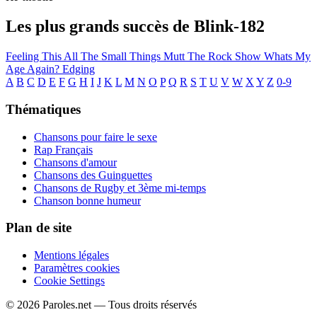
Les plus grands succès de Blink-182
Feeling This
All The Small Things
Mutt
The Rock Show
Whats My
Age Again?
Edging
A
B
C
D
E
F
G
H
I
J
K
L
M
N
O
P
Q
R
S
T
U
V
W
X
Y
Z
0-9
Thématiques
Chansons pour faire le sexe
Rap Français
Chansons d'amour
Chansons des Guinguettes
Chansons de Rugby et 3ème mi-temps
Chanson bonne humeur
Plan de site
Mentions légales
Paramètres cookies
Cookie Settings
© 2026 Paroles.net — Tous droits réservés