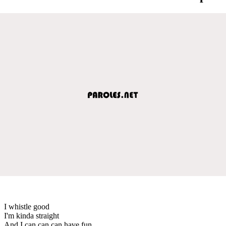
I whistle good
I'm kinda straight
And I can can can have fun