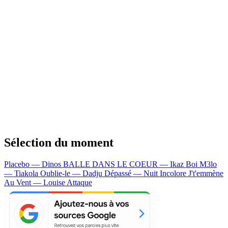
Sélection du moment
Placebo — Dinos
BALLE DANS LE COEUR — Ikaz Boi
M3lo
— Tiakola
Oublie-le — Dadju
Dépassé — Nuit Incolore
J't'emmène
Au Vent — Louise Attaque