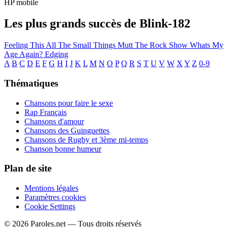
HP mobile
Les plus grands succès de Blink-182
Feeling This
All The Small Things
Mutt
The Rock Show
Whats My
Age Again?
Edging
A
B
C
D
E
F
G
H
I
J
K
L
M
N
O
P
Q
R
S
T
U
V
W
X
Y
Z
0-9
Thématiques
Chansons pour faire le sexe
Rap Français
Chansons d'amour
Chansons des Guinguettes
Chansons de Rugby et 3ème mi-temps
Chanson bonne humeur
Plan de site
Mentions légales
Paramètres cookies
Cookie Settings
© 2026 Paroles.net — Tous droits réservés