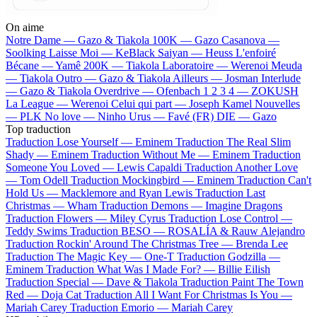
On aime
Notre Dame —
Gazo & Tiakola
100K —
Gazo
Casanova —
Soolking
Laisse Moi —
KeBlack
Saiyan —
Heuss L'enfoiré
Bécane —
Yamê
200K —
Tiakola
Laboratoire —
Werenoi
Meuda
—
Tiakola
Outro —
Gazo & Tiakola
Ailleurs —
Josman
Interlude
—
Gazo & Tiakola
Overdrive —
Ofenbach
1 2 3 4 —
ZOKUSH
La League —
Werenoi
Celui qui part —
Joseph Kamel
Nouvelles
—
PLK
No love —
Ninho
Urus —
Favé (FR)
DIE —
Gazo
Top traduction
Traduction Lose Yourself —
Eminem
Traduction The Real Slim
Shady —
Eminem
Traduction Without Me —
Eminem
Traduction
Someone You Loved —
Lewis Capaldi
Traduction Another Love
—
Tom Odell
Traduction Mockingbird —
Eminem
Traduction Can't
Hold Us —
Macklemore and Ryan Lewis
Traduction Last
Christmas —
Wham
Traduction Demons —
Imagine Dragons
Traduction Flowers —
Miley Cyrus
Traduction Lose Control —
Teddy Swims
Traduction BESO —
ROSALÍA & Rauw Alejandro
Traduction Rockin' Around The Christmas Tree —
Brenda Lee
Traduction The Magic Key —
One-T
Traduction Godzilla —
Eminem
Traduction What Was I Made For? —
Billie Eilish
Traduction Special —
Dave & Tiakola
Traduction Paint The Town
Red —
Doja Cat
Traduction All I Want For Christmas Is You —
Mariah Carey
Traduction Emorio —
Mariah Carey