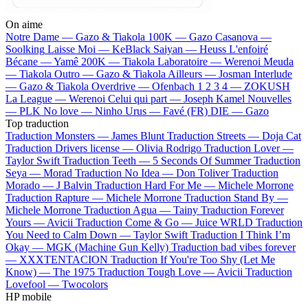
On aime
Notre Dame —
Gazo & Tiakola
100K —
Gazo
Casanova —
Soolking
Laisse Moi —
KeBlack
Saiyan —
Heuss L'enfoiré
Bécane —
Yamê
200K —
Tiakola
Laboratoire —
Werenoi
Meuda
—
Tiakola
Outro —
Gazo & Tiakola
Ailleurs —
Josman
Interlude
—
Gazo & Tiakola
Overdrive —
Ofenbach
1 2 3 4 —
ZOKUSH
La League —
Werenoi
Celui qui part —
Joseph Kamel
Nouvelles
—
PLK
No love —
Ninho
Urus —
Favé (FR)
DIE —
Gazo
Top traduction
Traduction Monsters —
James Blunt
Traduction Streets —
Doja Cat
Traduction Drivers license —
Olivia Rodrigo
Traduction Lover —
Taylor Swift
Traduction Teeth —
5 Seconds Of Summer
Traduction
Seya —
Morad
Traduction No Idea —
Don Toliver
Traduction
Morado —
J Balvin
Traduction Hard For Me —
Michele Morrone
Traduction Rapture —
Michele Morrone
Traduction Stand By —
Michele Morrone
Traduction Agua —
Tainy
Traduction Forever
Yours —
Avicii
Traduction Come & Go —
Juice WRLD
Traduction
You Need to Calm Down —
Taylor Swift
Traduction I Think I’m
Okay —
MGK (Machine Gun Kelly)
Traduction bad vibes forever
—
XXXTENTACION
Traduction If You're Too Shy (Let Me
Know) —
The 1975
Traduction Tough Love —
Avicii
Traduction
Lovefool —
Twocolors
HP mobile