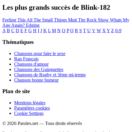
Les plus grands succès de Blink-182
Feeling This
All The Small Things
Mutt
The Rock Show
Whats My
Age Again?
Edging
A
B
C
D
E
F
G
H
I
J
K
L
M
N
O
P
Q
R
S
T
U
V
W
X
Y
Z
0-9
Thématiques
Chansons pour faire le sexe
Rap Français
Chansons d'amour
Chansons des Guinguettes
Chansons de Rugby et 3ème mi-temps
Chanson bonne humeur
Plan de site
Mentions légales
Paramètres cookies
Cookie Settings
© 2026 Paroles.net — Tous droits réservés