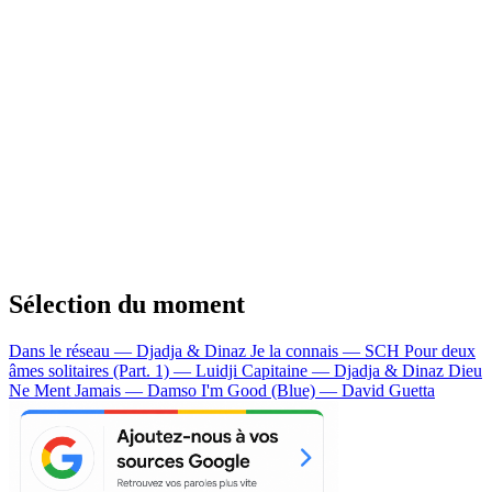
Sélection du moment
Dans le réseau — Djadja & Dinaz
Je la connais — SCH
Pour deux
âmes solitaires (Part. 1) — Luidji
Capitaine — Djadja & Dinaz
Dieu
Ne Ment Jamais — Damso
I'm Good (Blue) — David Guetta