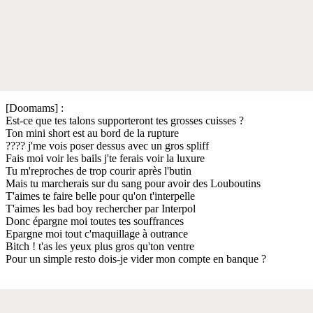
[Doomams] :
Est-ce que tes talons supporteront tes grosses cuisses ?
Ton mini short est au bord de la rupture
???? j'me vois poser dessus avec un gros spliff
Fais moi voir les bails j'te ferais voir la luxure
Tu m'reproches de trop courir après l'butin
Mais tu marcherais sur du sang pour avoir des Louboutins
T'aimes te faire belle pour qu'on t'interpelle
T'aimes les bad boy rechercher par Interpol
Donc épargne moi toutes tes souffrances
Epargne moi tout c'maquillage à outrance
Bitch ! t'as les yeux plus gros qu'ton ventre
Pour un simple resto dois-je vider mon compte en banque ?