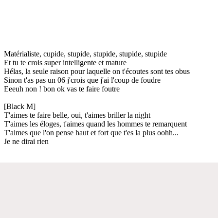
Matérialiste, cupide, stupide, stupide, stupide, stupide
Et tu te crois super intelligente et mature
Hélas, la seule raison pour laquelle on t'écoutes sont tes obus
Sinon t'as pas un 06 j'crois que j'ai l'coup de foudre
Eeeuh non ! bon ok vas te faire foutre
[Black M]
T'aimes te faire belle, oui, t'aimes briller la night
T'aimes les éloges, t'aimes quand les hommes te remarquent
T'aimes que l'on pense haut et fort que t'es la plus oohh...
Je ne dirai rien