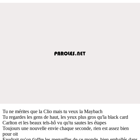
Tu ne mérites que la Clio mais tu veux la Maybach
Tu regardes les gens de haut, les yeux plus gros qu'la black card
Carlton et les beaux tels-hô vu qu'tu sautes les étapes
Toujours une nouvelle envie chaque seconde, rien est assez bien
pour oit
Faudrait qu'on t'offre les merveilles de ce monde, bien emballés dans