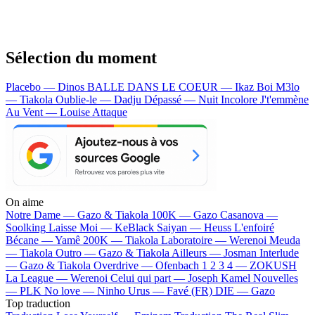
Sélection du moment
Placebo — Dinos
BALLE DANS LE COEUR — Ikaz Boi
M3lo
— Tiakola
Oublie-le — Dadju
Dépassé — Nuit Incolore
J't'emmène
Au Vent — Louise Attaque
On aime
Notre Dame —
Gazo & Tiakola
100K —
Gazo
Casanova —
Soolking
Laisse Moi —
KeBlack
Saiyan —
Heuss L'enfoiré
Bécane —
Yamê
200K —
Tiakola
Laboratoire —
Werenoi
Meuda
—
Tiakola
Outro —
Gazo & Tiakola
Ailleurs —
Josman
Interlude
—
Gazo & Tiakola
Overdrive —
Ofenbach
1 2 3 4 —
ZOKUSH
La League —
Werenoi
Celui qui part —
Joseph Kamel
Nouvelles
—
PLK
No love —
Ninho
Urus —
Favé (FR)
DIE —
Gazo
Top traduction