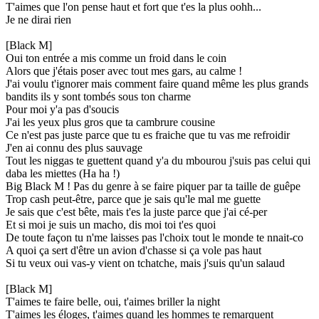
T'aimes que l'on pense haut et fort que t'es la plus oohh...
Je ne dirai rien
[Black M]
Oui ton entrée a mis comme un froid dans le coin
Alors que j'étais poser avec tout mes gars, au calme !
J'ai voulu t'ignorer mais comment faire quand même les plus grands
bandits ils y sont tombés sous ton charme
Pour moi y'a pas d'soucis
J'ai les yeux plus gros que ta cambrure cousine
Ce n'est pas juste parce que tu es fraiche que tu vas me refroidir
J'en ai connu des plus sauvage
Tout les niggas te guettent quand y'a du mbourou j'suis pas celui qui
daba les miettes (Ha ha !)
Big Black M ! Pas du genre à se faire piquer par ta taille de guêpe
Trop cash peut-être, parce que je sais qu'le mal me guette
Je sais que c'est bête, mais t'es la juste parce que j'ai cé-per
Et si moi je suis un macho, dis moi toi t'es quoi
De toute façon tu n'me laisses pas l'choix tout le monde te nnait-co
A quoi ça sert d'être un avion d'chasse si ça vole pas haut
Si tu veux oui vas-y vient on tchatche, mais j'suis qu'un salaud
[Black M]
T'aimes te faire belle, oui, t'aimes briller la night
T'aimes les éloges, t'aimes quand les hommes te remarquent