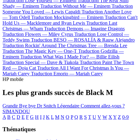
Traduction Lose Yourself —
Eminem
Traduction The Real Slim
Shady —
Eminem
Traduction Without Me —
Eminem
Traduction
Someone You Loved —
Lewis Capaldi
Traduction Another Love
—
Tom Odell
Traduction Mockingbird —
Eminem
Traduction Can't
Hold Us —
Macklemore and Ryan Lewis
Traduction Last
Christmas —
Wham
Traduction Demons —
Imagine Dragons
Traduction Flowers —
Miley Cyrus
Traduction Lose Control —
Teddy Swims
Traduction BESO —
ROSALÍA & Rauw Alejandro
Traduction Rockin' Around The Christmas Tree —
Brenda Lee
Traduction The Magic Key —
One-T
Traduction Godzilla —
Eminem
Traduction What Was I Made For? —
Billie Eilish
Traduction Special —
Dave & Tiakola
Traduction Paint The Town
Red —
Doja Cat
Traduction All I Want For Christmas Is You —
Mariah Carey
Traduction Emorio —
Mariah Carey
HP mobile
Les plus grands succès de Black M
Grandir
Bye bye
Dr Snitch
Légendaire
Comment allez-vous ?
SIMANDOU
A
B
C
D
E
F
G
H
I
J
K
L
M
N
O
P
Q
R
S
T
U
V
W
X
Y
Z
0-9
Thématiques