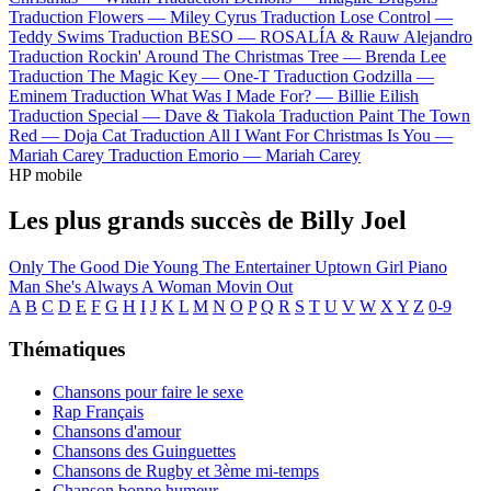
Traduction Flowers —
Miley Cyrus
Traduction Lose Control —
Teddy Swims
Traduction BESO —
ROSALÍA & Rauw Alejandro
Traduction Rockin' Around The Christmas Tree —
Brenda Lee
Traduction The Magic Key —
One-T
Traduction Godzilla —
Eminem
Traduction What Was I Made For? —
Billie Eilish
Traduction Special —
Dave & Tiakola
Traduction Paint The Town
Red —
Doja Cat
Traduction All I Want For Christmas Is You —
Mariah Carey
Traduction Emorio —
Mariah Carey
HP mobile
Les plus grands succès de Billy Joel
Only The Good Die Young
The Entertainer
Uptown Girl
Piano
Man
She's Always A Woman
Movin Out
A
B
C
D
E
F
G
H
I
J
K
L
M
N
O
P
Q
R
S
T
U
V
W
X
Y
Z
0-9
Thématiques
Chansons pour faire le sexe
Rap Français
Chansons d'amour
Chansons des Guinguettes
Chansons de Rugby et 3ème mi-temps
Chanson bonne humeur