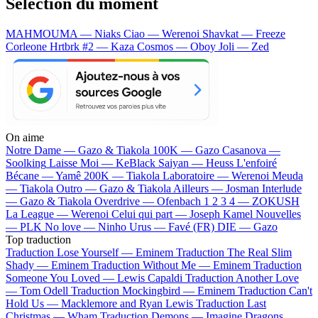
Sélection du moment
MAHMOUMA — Niaks
Ciao — Werenoi
Shavkat — Freeze
Corleone
Hrtbrk #2 — Kaza
Cosmos — Oboy
Joli — Zed
On aime
Notre Dame —
Gazo & Tiakola
100K —
Gazo
Casanova —
Soolking
Laisse Moi —
KeBlack
Saiyan —
Heuss L'enfoiré
Bécane —
Yamê
200K —
Tiakola
Laboratoire —
Werenoi
Meuda
—
Tiakola
Outro —
Gazo & Tiakola
Ailleurs —
Josman
Interlude
—
Gazo & Tiakola
Overdrive —
Ofenbach
1 2 3 4 —
ZOKUSH
La League —
Werenoi
Celui qui part —
Joseph Kamel
Nouvelles
—
PLK
No love —
Ninho
Urus —
Favé (FR)
DIE —
Gazo
Top traduction
Traduction Lose Yourself —
Eminem
Traduction The Real Slim
Shady —
Eminem
Traduction Without Me —
Eminem
Traduction
Someone You Loved —
Lewis Capaldi
Traduction Another Love
—
Tom Odell
Traduction Mockingbird —
Eminem
Traduction Can't
Hold Us —
Macklemore and Ryan Lewis
Traduction Last
Christmas —
Wham
Traduction Demons —
Imagine Dragons