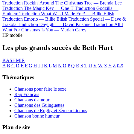
Traduction Rockin' Around The Christmas Tree —
Brenda Lee
Traduction The Magic Key —
One-T
Traduction Godzilla —
Eminem
Traduction What Was I Made For? —
Billie Eilish
Traduction Emorio —
Billie Eilish
Traduction Special —
Dave &
Tiakola
Traduction Daylight —
David Kushner
Traduction All I
Want For Christmas Is You —
Mariah Carey
HP mobile
Les plus grands succès de Beth Hart
KASHMIR
A
B
C
D
E
F
G
H
I
J
K
L
M
N
O
P
Q
R
S
T
U
V
W
X
Y
Z
0-9
Thématiques
Chansons pour faire le sexe
Rap Français
Chansons d'amour
Chansons des Guinguettes
Chansons de Rugby et 3ème mi-temps
Chanson bonne humeur
Plan de site