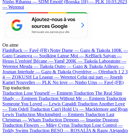
Ninho
Rihanna — SDM
Emotif (Booska 1H) — PLK
10.03.2023
— Werenoi
On aime
FlashBack —
Favé (FR)
Notre Dame —
Gazo & Tiakola
100K —
Gazo
Casanova —
Soolking
Laisse Moi —
KeBlack
Saiyan —
Heuss L'enfoiré
Bécane —
Yamê
200K —
Tiakola
Laboratoire —
Werenoi
Meuda —
Tiakola
Outro —
Gazo & Tiakola
Ailleurs —
Josman
Interlude —
Gazo & Tiakola
Overdrive —
Ofenbach
1 2 3
4 —
ZOKUSH
La League —
Werenoi
Celui qui part —
Joseph
Kamel
Nouvelles —
PLK
No love —
Ninho
Urus —
Favé (FR)
Top traduction
Traduction Lose Yourself —
Eminem
Traduction The Real Slim
Shady —
Eminem
Traduction Without Me —
Eminem
Traduction
Someone You Loved —
Lewis Capaldi
Traduction Another Love
—
Tom Odell
Traduction Can't Hold Us —
Macklemore and Ryan
Lewis
Traduction Mockingbird —
Eminem
Traduction Last
Christmas —
Wham
Traduction Demons —
Imagine Dragons
Traduction Flowers —
Miley Cyrus
Traduction Lose Control —
Teddy Swims
Traduction BESO —
ROSALÍA & Rauw Alejandro