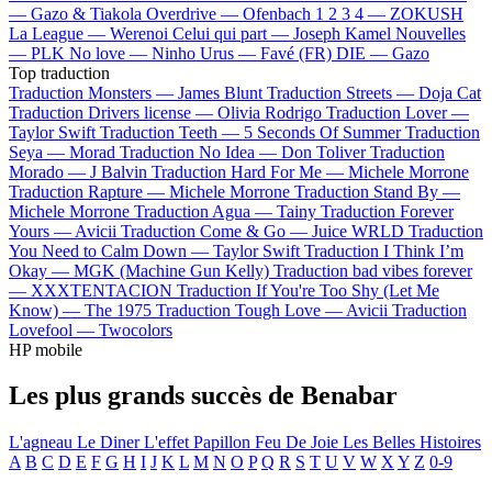
—
Gazo & Tiakola
Overdrive —
Ofenbach
1 2 3 4 —
ZOKUSH
La League —
Werenoi
Celui qui part —
Joseph Kamel
Nouvelles
—
PLK
No love —
Ninho
Urus —
Favé (FR)
DIE —
Gazo
Top traduction
Traduction Monsters —
James Blunt
Traduction Streets —
Doja Cat
Traduction Drivers license —
Olivia Rodrigo
Traduction Lover —
Taylor Swift
Traduction Teeth —
5 Seconds Of Summer
Traduction
Seya —
Morad
Traduction No Idea —
Don Toliver
Traduction
Morado —
J Balvin
Traduction Hard For Me —
Michele Morrone
Traduction Rapture —
Michele Morrone
Traduction Stand By —
Michele Morrone
Traduction Agua —
Tainy
Traduction Forever
Yours —
Avicii
Traduction Come & Go —
Juice WRLD
Traduction
You Need to Calm Down —
Taylor Swift
Traduction I Think I’m
Okay —
MGK (Machine Gun Kelly)
Traduction bad vibes forever
—
XXXTENTACION
Traduction If You're Too Shy (Let Me
Know) —
The 1975
Traduction Tough Love —
Avicii
Traduction
Lovefool —
Twocolors
HP mobile
Les plus grands succès de Benabar
L'agneau
Le Diner
L'effet Papillon
Feu De Joie
Les Belles Histoires
A
B
C
D
E
F
G
H
I
J
K
L
M
N
O
P
Q
R
S
T
U
V
W
X
Y
Z
0-9