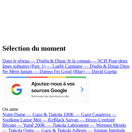
Sélection du moment
Dans le réseau — Djadja & Dinaz
Je la connais — SCH
Pour deux
âmes solitaires (Part. 1) — Luidji
Capitaine — Djadja & Dinaz
Dieu
Ne Ment Jamais — Damso
I'm Good (Blue) — David Guetta
On aime
Notre Dame —
Gazo & Tiakola
100K —
Gazo
Casanova —
Soolking
Laisse Moi —
KeBlack
Saiyan —
Heuss L'enfoiré
Bécane —
Yamê
200K —
Tiakola
Laboratoire —
Werenoi
Meuda
—
Tiakola
Outro —
Gazo & Tiakola
Ailleurs —
Josman
Interlude