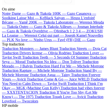
On aime
Notre Dame —
Gazo & Tiakola
100K —
Gazo
Casanova —
Soolking
Laisse Moi —
KeBlack
Saiyan —
Heuss L'enfoiré
Bécane —
Yamê
200K —
Tiakola
Laboratoire —
Werenoi
Meuda
—
Tiakola
Outro —
Gazo & Tiakola
Ailleurs —
Josman
Interlude
—
Gazo & Tiakola
Overdrive —
Ofenbach
1 2 3 4 —
ZOKUSH
La League —
Werenoi
Celui qui part —
Joseph Kamel
Nouvelles
—
PLK
No love —
Ninho
Urus —
Favé (FR)
DIE —
Gazo
Top traduction
Traduction Monsters —
James Blunt
Traduction Streets —
Doja Cat
Traduction Drivers license —
Olivia Rodrigo
Traduction Lover —
Taylor Swift
Traduction Teeth —
5 Seconds Of Summer
Traduction
Seya —
Morad
Traduction No Idea —
Don Toliver
Traduction
Morado —
J Balvin
Traduction Hard For Me —
Michele Morrone
Traduction Rapture —
Michele Morrone
Traduction Stand By —
Michele Morrone
Traduction Agua —
Tainy
Traduction Forever
Yours —
Avicii
Traduction Come & Go —
Juice WRLD
Traduction
You Need to Calm Down —
Taylor Swift
Traduction I Think I’m
Okay —
MGK (Machine Gun Kelly)
Traduction bad vibes forever
—
XXXTENTACION
Traduction If You're Too Shy (Let Me
Know) —
The 1975
Traduction Tough Love —
Avicii
Traduction
Lovefool —
Twocolors
HP mobile