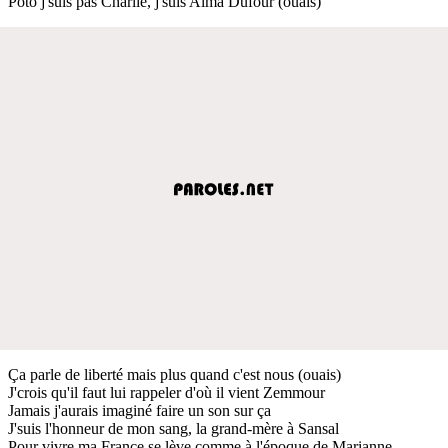
Poto j'suis pas Charlie, j'suis Alma Dufour (ouais)
Ça parle de liberté mais plus quand c'est nous (ouais)
J'crois qu'il faut lui rappeler d'où il vient Zemmour
Jamais j'aurais imaginé faire un son sur ça
J'suis l'honneur de mon sang, la grand-mère à Sansal
Pour vivre ma France se lève comme à l'époque de Marianne