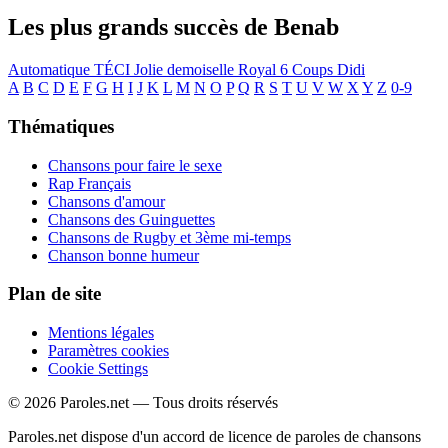
Les plus grands succès de Benab
Automatique
TÉCI
Jolie demoiselle
Royal
6 Coups
Didi
A
B
C
D
E
F
G
H
I
J
K
L
M
N
O
P
Q
R
S
T
U
V
W
X
Y
Z
0-9
Thématiques
Chansons pour faire le sexe
Rap Français
Chansons d'amour
Chansons des Guinguettes
Chansons de Rugby et 3ème mi-temps
Chanson bonne humeur
Plan de site
Mentions légales
Paramètres cookies
Cookie Settings
© 2026 Paroles.net — Tous droits réservés
Paroles.net dispose d'un accord de licence de paroles de chansons