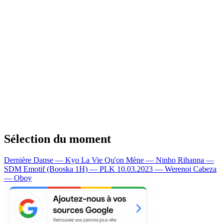
Sélection du moment
Dernière Danse — Kyo
La Vie Qu'on Mène — Ninho
Rihanna —
SDM
Emotif (Booska 1H) — PLK
10.03.2023 — Werenoi
Cabeza
— Oboy