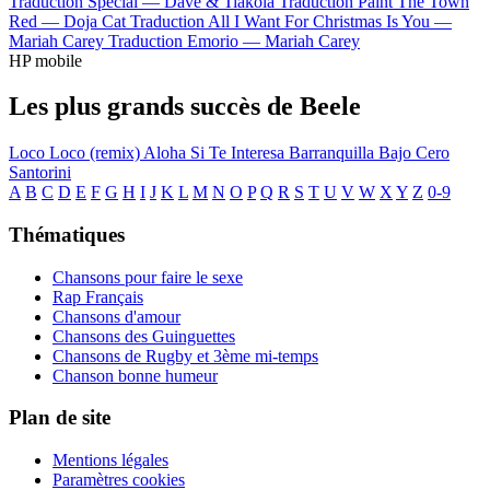
Traduction Special —
Dave & Tiakola
Traduction Paint The Town
Red —
Doja Cat
Traduction All I Want For Christmas Is You —
Mariah Carey
Traduction Emorio —
Mariah Carey
HP mobile
Les plus grands succès de Beele
Loco
Loco (remix)
Aloha
Si Te Interesa
Barranquilla Bajo Cero
Santorini
A
B
C
D
E
F
G
H
I
J
K
L
M
N
O
P
Q
R
S
T
U
V
W
X
Y
Z
0-9
Thématiques
Chansons pour faire le sexe
Rap Français
Chansons d'amour
Chansons des Guinguettes
Chansons de Rugby et 3ème mi-temps
Chanson bonne humeur
Plan de site
Mentions légales
Paramètres cookies