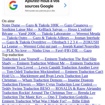
On aime
Notre Dame —
Gazo & Tiakola
100K —
Gazo
Casanova —
Soolking
Laisse Moi —
KeBlack
Saiyan —
Heuss L'enfoiré
Bécane —
Yamê
200K —
Tiakola
Laboratoire —
Werenoi
Meuda
—
Tiakola
Outro —
Gazo & Tiakola
Ailleurs —
Josman
Interlude
—
Gazo & Tiakola
Overdrive —
Ofenbach
1 2 3 4 —
ZOKUSH
La League —
Werenoi
Celui qui part —
Joseph Kamel
Nouvelles
—
PLK
No love —
Ninho
Urus —
Favé (FR)
DIE —
Gazo
Top traduction
Traduction Lose Yourself —
Eminem
Traduction The Real Slim
Shady —
Eminem
Traduction Without Me —
Eminem
Traduction
Someone You Loved —
Lewis Capaldi
Traduction Another Love
—
Tom Odell
Traduction Mockingbird —
Eminem
Traduction Can't
Hold Us —
Macklemore and Ryan Lewis
Traduction Last
Christmas —
Wham
Traduction Demons —
Imagine Dragons
Traduction Flowers —
Miley Cyrus
Traduction Lose Control —
Teddy Swims
Traduction BESO —
ROSALÍA & Rauw Alejandro
Traduction Rockin' Around The Christmas Tree —
Brenda Lee
Traduction The Magic Key —
One-T
Traduction Godzilla —
Eminem
Traduction What Was I Made For? —
Billie Eilish