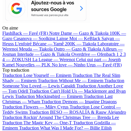
On aime
FlashBack —
Favé (FR)
Notre Dame —
Gazo & Tiakola
100K —
Gazo
Casanova —
Soolking
Laisse Moi —
KeBlack
Saiyan —
Heuss L'enfoiré
Bécane —
Yamê
200K —
Tiakola
Laboratoire —
Werenoi
Meuda —
Tiakola
Outro —
Gazo & Tiakola
Ailleurs —
Josman
Interlude —
Gazo & Tiakola
Overdrive —
Ofenbach
1 2 3
4 —
ZOKUSH
La League —
Werenoi
Celui qui part —
Joseph
Kamel
Nouvelles —
PLK
No love —
Ninho
Urus —
Favé (FR)
Top traduction
Traduction Lose Yourself —
Eminem
Traduction The Real Slim
Shady —
Eminem
Traduction Without Me —
Eminem
Traduction
Someone You Loved —
Lewis Capaldi
Traduction Another Love
—
Tom Odell
Traduction Can't Hold Us —
Macklemore and Ryan
Lewis
Traduction Mockingbird —
Eminem
Traduction Last
Christmas —
Wham
Traduction Demons —
Imagine Dragons
Traduction Flowers —
Miley Cyrus
Traduction Lose Control —
Teddy Swims
Traduction BESO —
ROSALÍA & Rauw Alejandro
Traduction Rockin' Around The Christmas Tree —
Brenda Lee
Traduction The Magic Key —
One-T
Traduction Godzilla —
Eminem
Traduction What Was I Made For? —
Billie Eilish