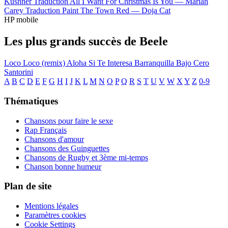
Kushner
Traduction All I Want For Christmas Is You —
Mariah
Carey
Traduction Paint The Town Red —
Doja Cat
HP mobile
Les plus grands succès de Beele
Loco
Loco (remix)
Aloha
Si Te Interesa
Barranquilla Bajo Cero
Santorini
A
B
C
D
E
F
G
H
I
J
K
L
M
N
O
P
Q
R
S
T
U
V
W
X
Y
Z
0-9
Thématiques
Chansons pour faire le sexe
Rap Français
Chansons d'amour
Chansons des Guinguettes
Chansons de Rugby et 3ème mi-temps
Chanson bonne humeur
Plan de site
Mentions légales
Paramètres cookies
Cookie Settings