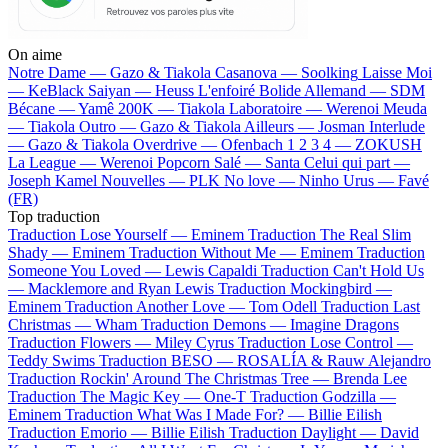
On aime
Notre Dame —
Gazo & Tiakola
Casanova —
Soolking
Laisse Moi
—
KeBlack
Saiyan —
Heuss L'enfoiré
Bolide Allemand —
SDM
Bécane —
Yamê
200K —
Tiakola
Laboratoire —
Werenoi
Meuda
—
Tiakola
Outro —
Gazo & Tiakola
Ailleurs —
Josman
Interlude
—
Gazo & Tiakola
Overdrive —
Ofenbach
1 2 3 4 —
ZOKUSH
La League —
Werenoi
Popcorn Salé —
Santa
Celui qui part —
Joseph Kamel
Nouvelles —
PLK
No love —
Ninho
Urus —
Favé
(FR)
Top traduction
Traduction Lose Yourself —
Eminem
Traduction The Real Slim
Shady —
Eminem
Traduction Without Me —
Eminem
Traduction
Someone You Loved —
Lewis Capaldi
Traduction Can't Hold Us
—
Macklemore and Ryan Lewis
Traduction Mockingbird —
Eminem
Traduction Another Love —
Tom Odell
Traduction Last
Christmas —
Wham
Traduction Demons —
Imagine Dragons
Traduction Flowers —
Miley Cyrus
Traduction Lose Control —
Teddy Swims
Traduction BESO —
ROSALÍA & Rauw Alejandro
Traduction Rockin' Around The Christmas Tree —
Brenda Lee
Traduction The Magic Key —
One-T
Traduction Godzilla —
Eminem
Traduction What Was I Made For? —
Billie Eilish
Traduction Emorio —
Billie Eilish
Traduction Daylight —
David