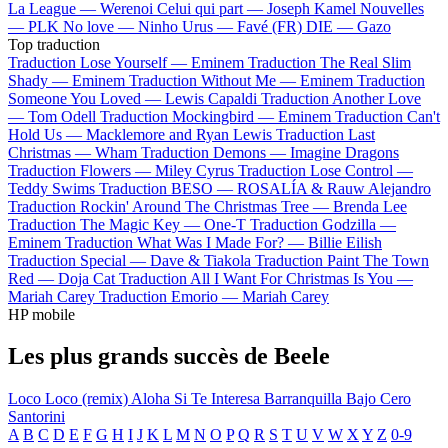
La League —
Werenoi
Celui qui part —
Joseph Kamel
Nouvelles
—
PLK
No love —
Ninho
Urus —
Favé (FR)
DIE —
Gazo
Top traduction
Traduction Lose Yourself —
Eminem
Traduction The Real Slim
Shady —
Eminem
Traduction Without Me —
Eminem
Traduction
Someone You Loved —
Lewis Capaldi
Traduction Another Love
—
Tom Odell
Traduction Mockingbird —
Eminem
Traduction Can't
Hold Us —
Macklemore and Ryan Lewis
Traduction Last
Christmas —
Wham
Traduction Demons —
Imagine Dragons
Traduction Flowers —
Miley Cyrus
Traduction Lose Control —
Teddy Swims
Traduction BESO —
ROSALÍA & Rauw Alejandro
Traduction Rockin' Around The Christmas Tree —
Brenda Lee
Traduction The Magic Key —
One-T
Traduction Godzilla —
Eminem
Traduction What Was I Made For? —
Billie Eilish
Traduction Special —
Dave & Tiakola
Traduction Paint The Town
Red —
Doja Cat
Traduction All I Want For Christmas Is You —
Mariah Carey
Traduction Emorio —
Mariah Carey
HP mobile
Les plus grands succès de Beele
Loco
Loco (remix)
Aloha
Si Te Interesa
Barranquilla Bajo Cero
Santorini
A
B
C
D
E
F
G
H
I
J
K
L
M
N
O
P
Q
R
S
T
U
V
W
X
Y
Z
0-9