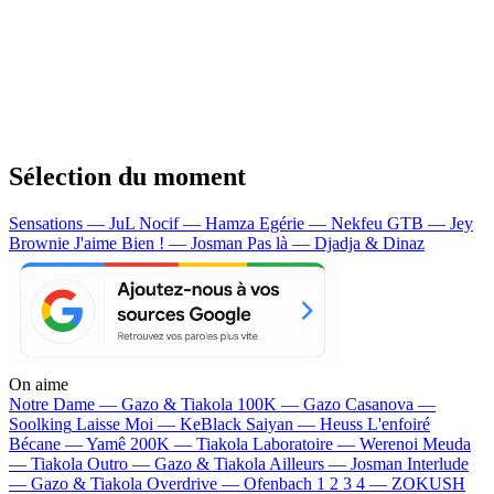
Sélection du moment
Sensations — JuL
Nocif — Hamza
Egérie — Nekfeu
GTB — Jey
Brownie
J'aime Bien ! — Josman
Pas là — Djadja & Dinaz
On aime
Notre Dame —
Gazo & Tiakola
100K —
Gazo
Casanova —
Soolking
Laisse Moi —
KeBlack
Saiyan —
Heuss L'enfoiré
Bécane —
Yamê
200K —
Tiakola
Laboratoire —
Werenoi
Meuda
—
Tiakola
Outro —
Gazo & Tiakola
Ailleurs —
Josman
Interlude
—
Gazo & Tiakola
Overdrive —
Ofenbach
1 2 3 4 —
ZOKUSH