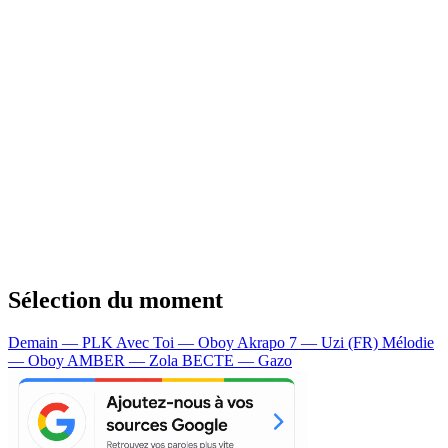
Sélection du moment
Demain — PLK
Avec Toi — Oboy
Akrapo 7 — Uzi (FR)
Mélodie
— Oboy
AMBER — Zola
BECTE — Gazo