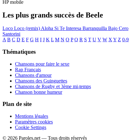
HP mobile
Les plus grands succès de Beele
Loco
Loco (remix)
Aloha
Si Te Interesa
Barranquilla Bajo Cero
Santorini
A
B
C
D
E
F
G
H
I
J
K
L
M
N
O
P
Q
R
S
T
U
V
W
X
Y
Z
0-9
Thématiques
Chansons pour faire le sexe
Rap Français
Chansons d'amour
Chansons des Guinguettes
Chansons de Rugby et 3ème mi-temps
Chanson bonne humeur
Plan de site
Mentions légales
Paramètres cookies
Cookie Settings
© 2026 Paroles.net — Tous droits réservés