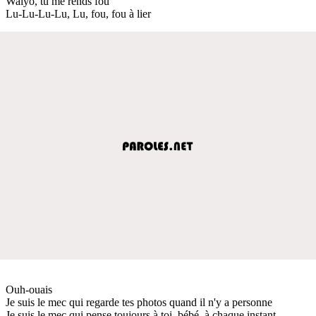
Waiyo, tu me rends fou
Lu-Lu-Lu-Lu, Lu, fou, fou à lier
Ouh-ouais
Je suis le mec qui regarde tes photos quand il n'y a personne
Je suis le mec qui pense toujours à toi, bébé, à chaque instant