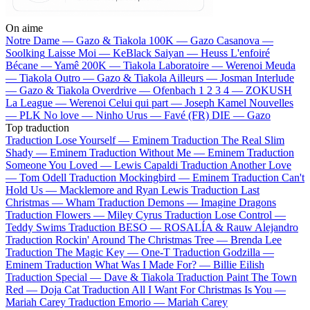
On aime
Notre Dame —
Gazo & Tiakola
100K —
Gazo
Casanova —
Soolking
Laisse Moi —
KeBlack
Saiyan —
Heuss L'enfoiré
Bécane —
Yamê
200K —
Tiakola
Laboratoire —
Werenoi
Meuda
—
Tiakola
Outro —
Gazo & Tiakola
Ailleurs —
Josman
Interlude
—
Gazo & Tiakola
Overdrive —
Ofenbach
1 2 3 4 —
ZOKUSH
La League —
Werenoi
Celui qui part —
Joseph Kamel
Nouvelles
—
PLK
No love —
Ninho
Urus —
Favé (FR)
DIE —
Gazo
Top traduction
Traduction Lose Yourself —
Eminem
Traduction The Real Slim
Shady —
Eminem
Traduction Without Me —
Eminem
Traduction
Someone You Loved —
Lewis Capaldi
Traduction Another Love
—
Tom Odell
Traduction Mockingbird —
Eminem
Traduction Can't
Hold Us —
Macklemore and Ryan Lewis
Traduction Last
Christmas —
Wham
Traduction Demons —
Imagine Dragons
Traduction Flowers —
Miley Cyrus
Traduction Lose Control —
Teddy Swims
Traduction BESO —
ROSALÍA & Rauw Alejandro
Traduction Rockin' Around The Christmas Tree —
Brenda Lee
Traduction The Magic Key —
One-T
Traduction Godzilla —
Eminem
Traduction What Was I Made For? —
Billie Eilish
Traduction Special —
Dave & Tiakola
Traduction Paint The Town
Red —
Doja Cat
Traduction All I Want For Christmas Is You —
Mariah Carey
Traduction Emorio —
Mariah Carey