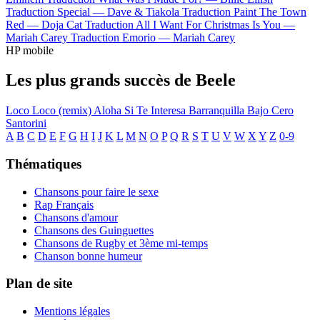
Traduction Special —
Dave & Tiakola
Traduction Paint The Town
Red —
Doja Cat
Traduction All I Want For Christmas Is You —
Mariah Carey
Traduction Emorio —
Mariah Carey
HP mobile
Les plus grands succès de Beele
Loco
Loco (remix)
Aloha
Si Te Interesa
Barranquilla Bajo Cero
Santorini
A
B
C
D
E
F
G
H
I
J
K
L
M
N
O
P
Q
R
S
T
U
V
W
X
Y
Z
0-9
Thématiques
Chansons pour faire le sexe
Rap Français
Chansons d'amour
Chansons des Guinguettes
Chansons de Rugby et 3ème mi-temps
Chanson bonne humeur
Plan de site
Mentions légales