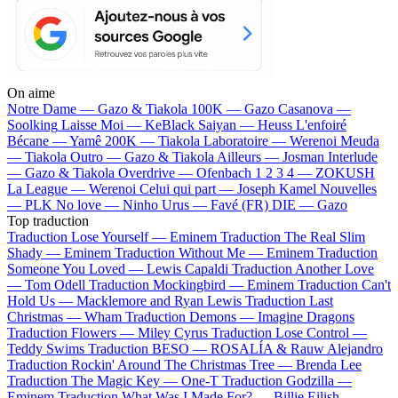
On aime
Notre Dame —
Gazo & Tiakola
100K —
Gazo
Casanova —
Soolking
Laisse Moi —
KeBlack
Saiyan —
Heuss L'enfoiré
Bécane —
Yamê
200K —
Tiakola
Laboratoire —
Werenoi
Meuda
—
Tiakola
Outro —
Gazo & Tiakola
Ailleurs —
Josman
Interlude
—
Gazo & Tiakola
Overdrive —
Ofenbach
1 2 3 4 —
ZOKUSH
La League —
Werenoi
Celui qui part —
Joseph Kamel
Nouvelles
—
PLK
No love —
Ninho
Urus —
Favé (FR)
DIE —
Gazo
Top traduction
Traduction Lose Yourself —
Eminem
Traduction The Real Slim
Shady —
Eminem
Traduction Without Me —
Eminem
Traduction
Someone You Loved —
Lewis Capaldi
Traduction Another Love
—
Tom Odell
Traduction Mockingbird —
Eminem
Traduction Can't
Hold Us —
Macklemore and Ryan Lewis
Traduction Last
Christmas —
Wham
Traduction Demons —
Imagine Dragons
Traduction Flowers —
Miley Cyrus
Traduction Lose Control —
Teddy Swims
Traduction BESO —
ROSALÍA & Rauw Alejandro
Traduction Rockin' Around The Christmas Tree —
Brenda Lee
Traduction The Magic Key —
One-T
Traduction Godzilla —
Eminem
Traduction What Was I Made For? —
Billie Eilish