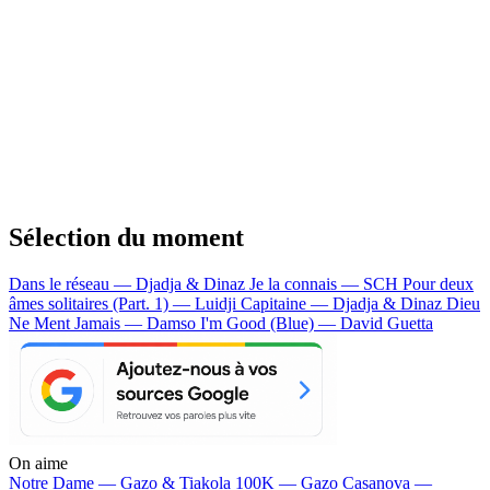
Sélection du moment
Dans le réseau — Djadja & Dinaz
Je la connais — SCH
Pour deux
âmes solitaires (Part. 1) — Luidji
Capitaine — Djadja & Dinaz
Dieu
Ne Ment Jamais — Damso
I'm Good (Blue) — David Guetta
On aime
Notre Dame —
Gazo & Tiakola
100K —
Gazo
Casanova —