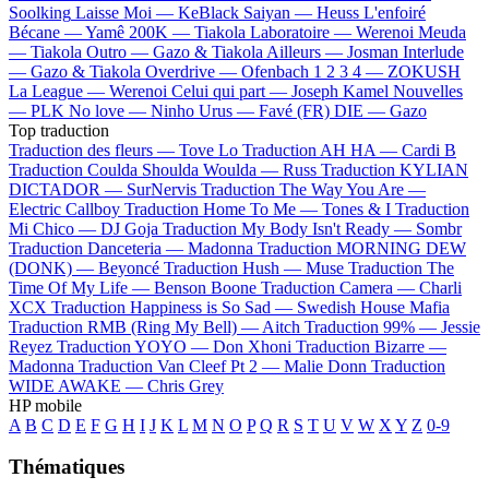
Soolking
Laisse Moi —
KeBlack
Saiyan —
Heuss L'enfoiré
Bécane —
Yamê
200K —
Tiakola
Laboratoire —
Werenoi
Meuda
—
Tiakola
Outro —
Gazo & Tiakola
Ailleurs —
Josman
Interlude
—
Gazo & Tiakola
Overdrive —
Ofenbach
1 2 3 4 —
ZOKUSH
La League —
Werenoi
Celui qui part —
Joseph Kamel
Nouvelles
—
PLK
No love —
Ninho
Urus —
Favé (FR)
DIE —
Gazo
Top traduction
Traduction des fleurs —
Tove Lo
Traduction AH HA —
Cardi B
Traduction Coulda Shoulda Woulda —
Russ
Traduction KYLIAN
DICTADOR —
SurNervis
Traduction The Way You Are —
Electric Callboy
Traduction Home To Me —
Tones & I
Traduction
Mi Chico —
DJ Goja
Traduction My Body Isn't Ready —
Sombr
Traduction Danceteria —
Madonna
Traduction MORNING DEW
(DONK) —
Beyoncé
Traduction Hush —
Muse
Traduction The
Time Of My Life —
Benson Boone
Traduction Camera —
Charli
XCX
Traduction Happiness is So Sad —
Swedish House Mafia
Traduction RMB (Ring My Bell) —
Aitch
Traduction 99% —
Jessie
Reyez
Traduction YOYO —
Don Xhoni
Traduction Bizarre —
Madonna
Traduction Van Cleef Pt 2 —
Malie Donn
Traduction
WIDE AWAKE —
Chris Grey
HP mobile
A
B
C
D
E
F
G
H
I
J
K
L
M
N
O
P
Q
R
S
T
U
V
W
X
Y
Z
0-9
Thématiques